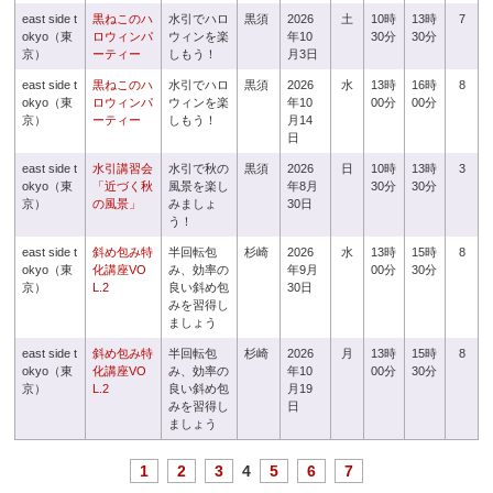
east side t
黒ねこのハ
水引でハロ
黒須
2026
土
10時
13時
7
okyo（東
ロウィンパ
ウィンを楽
年10
30分
30分
京）
ーティー
しもう！
月3日
east side t
黒ねこのハ
水引でハロ
黒須
2026
水
13時
16時
8
okyo（東
ロウィンパ
ウィンを楽
年10
00分
00分
京）
ーティー
しもう！
月14
日
east side t
水引講習会
水引で秋の
黒須
2026
日
10時
13時
3
okyo（東
「近づく秋
風景を楽し
年8月
30分
30分
京）
の風景」
みましょ
30日
う！
east side t
斜め包み特
半回転包
杉崎
2026
水
13時
15時
8
okyo（東
化講座VO
み、効率の
年9月
00分
30分
京）
L.2
良い斜め包
30日
みを習得し
ましょう
east side t
斜め包み特
半回転包
杉崎
2026
月
13時
15時
8
okyo（東
化講座VO
み、効率の
年10
00分
30分
京）
L.2
良い斜め包
月19
みを習得し
日
ましょう
1
2
3
4
5
6
7