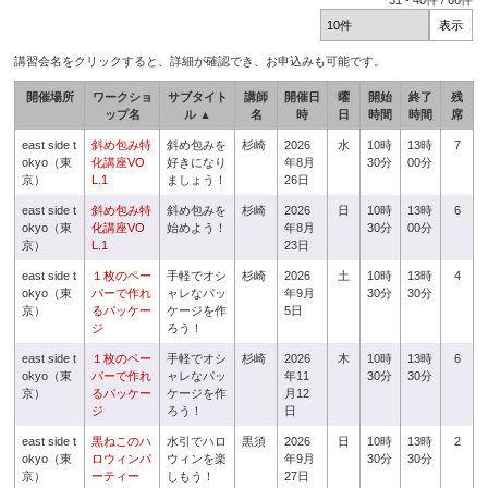
31
-
40
件 /
66
件
講習会名をクリックすると、詳細が確認でき、お申込みも可能です。
開催場所
ワークショ
サブタイト
講師
開催日
曜
開始
終了
残
ップ名
ル ▲
名
時
日
時間
時間
席
east side t
斜め包み特
斜め包みを
杉崎
2026
水
10時
13時
7
okyo（東
化講座VO
好きになり
年8月
30分
00分
京）
L.1
ましょう！
26日
east side t
斜め包み特
斜め包みを
杉崎
2026
日
10時
13時
6
okyo（東
化講座VO
始めよう！
年8月
30分
00分
京）
L.1
23日
east side t
１枚のペー
手軽でオシ
杉崎
2026
土
10時
13時
4
okyo（東
パーで作れ
ャレなパッ
年9月
30分
30分
京）
るパッケー
ケージを作
5日
ジ
ろう！
east side t
１枚のペー
手軽でオシ
杉崎
2026
木
10時
13時
6
okyo（東
パーで作れ
ャレなパッ
年11
30分
30分
京）
るパッケー
ケージを作
月12
ジ
ろう！
日
east side t
黒ねこのハ
水引でハロ
黒須
2026
日
10時
13時
2
okyo（東
ロウィンパ
ウィンを楽
年9月
30分
30分
京）
ーティー
しもう！
27日