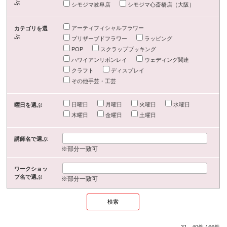
ぶ
シモジマ岐阜店
シモジマ心斎橋店（大阪）
アーティフィシャルフラワー
カテゴリを選
ぶ
プリザーブドフラワー
ラッピング
POP
スクラップブッキング
ハワイアンリボンレイ
ウェディング関連
クラフト
ディスプレイ
その他手芸・工芸
日曜日
月曜日
火曜日
水曜日
曜日を選ぶ
木曜日
金曜日
土曜日
講師名で選ぶ
※部分一致可
ワークショッ
プ名で選ぶ
※部分一致可