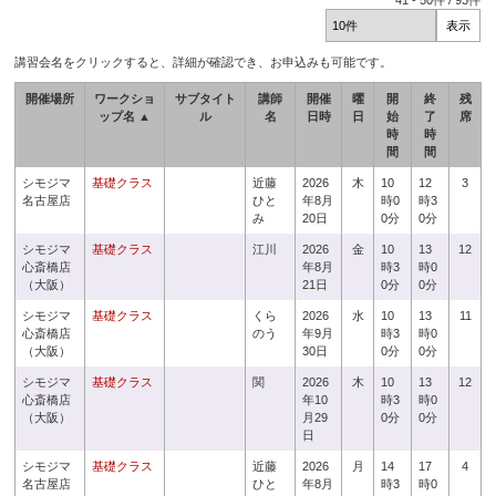
41
-
50
件 /
93
件
講習会名をクリックすると、詳細が確認でき、お申込みも可能です。
開催場所
ワークショ
サブタイト
講師
開催
曜
開
終
残
ップ名 ▲
ル
名
日時
日
始
了
席
時
時
間
間
シモジマ
基礎クラス
近藤
2026
木
10
12
3
名古屋店
ひと
年8月
時0
時3
み
20日
0分
0分
シモジマ
基礎クラス
江川
2026
金
10
13
12
心斎橋店
年8月
時3
時0
（大阪）
21日
0分
0分
シモジマ
基礎クラス
くら
2026
水
10
13
11
心斎橋店
のう
年9月
時3
時0
（大阪）
30日
0分
0分
シモジマ
基礎クラス
関
2026
木
10
13
12
心斎橋店
年10
時3
時0
（大阪）
月29
0分
0分
日
シモジマ
基礎クラス
近藤
2026
月
14
17
4
名古屋店
ひと
年8月
時3
時0