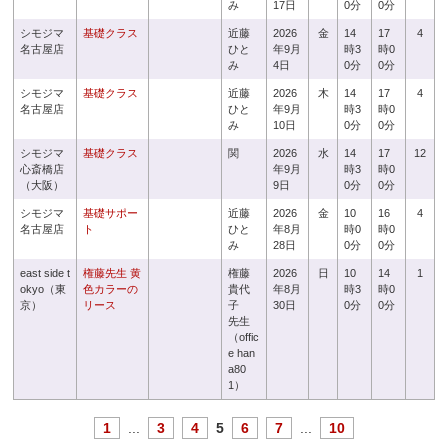
み
17日
0分
0分
シモジマ
基礎クラス
近藤
2026
金
14
17
4
名古屋店
ひと
年9月
時3
時0
み
4日
0分
0分
シモジマ
基礎クラス
近藤
2026
木
14
17
4
名古屋店
ひと
年9月
時3
時0
み
10日
0分
0分
シモジマ
基礎クラス
関
2026
水
14
17
12
心斎橋店
年9月
時3
時0
（大阪）
9日
0分
0分
シモジマ
基礎サポー
近藤
2026
金
10
16
4
名古屋店
ト
ひと
年8月
時0
時0
み
28日
0分
0分
east side t
権藤先生 黄
権藤
2026
日
10
14
1
okyo（東
色カラーの
貴代
年8月
時3
時0
京）
リース
子
30日
0分
0分
先生
（offic
e han
a80
1）
1
...
3
4
5
6
7
...
10