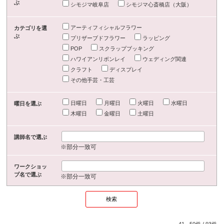
ぶ
シモジマ岐阜店
シモジマ心斎橋店（大阪）
アーティフィシャルフラワー
カテゴリを選
ぶ
プリザーブドフラワー
ラッピング
POP
スクラップブッキング
ハワイアンリボンレイ
ウェディング関連
クラフト
ディスプレイ
その他手芸・工芸
日曜日
月曜日
火曜日
水曜日
曜日を選ぶ
木曜日
金曜日
土曜日
講師名で選ぶ
※部分一致可
ワークショッ
プ名で選ぶ
※部分一致可