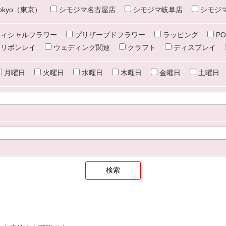
e tokyo（東京）
シモジマ名古屋店
シモジマ岐阜店
シモジ
ィシャルフラワー
プリザーブドフラワー
ラッピング
PO
リボンレイ
ウェディング関連
クラフト
ディスプレイ
月曜日
火曜日
水曜日
木曜日
金曜日
土曜日