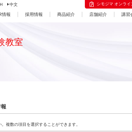
シモジマ オンライ
SH
中文
IR情報
採用情報
商品紹介
店舗紹介
講習
験教室
情報
い。複数の項目を選択することができます。