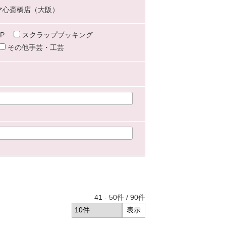
マ心斎橋店（大阪）
P
スクラップブッキング
その他手芸・工芸
41
-
50
件 /
90
件