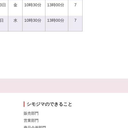
23日
金
10時30分
13時00分
7
6日
水
10時30分
13時00分
7
シモジマのできること
販売部門
営業部門
商品企画部門