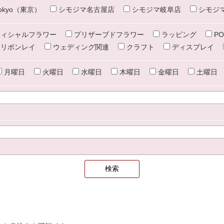
e tokyo（東京）
シモジマ名古屋店
シモジマ岐阜店
シモジ
ィシャルフラワー
プリザーブドフラワー
ラッピング
PO
リボンレイ
ウェディング関連
クラフト
ディスプレイ
月曜日
火曜日
水曜日
木曜日
金曜日
土曜日