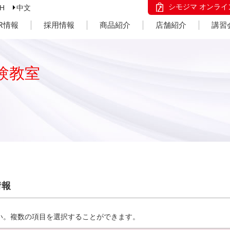
シモジマ オンライ
SH
中文
IR情報
採用情報
商品紹介
店舗紹介
講習
験教室
情報
い。複数の項目を選択することができます。