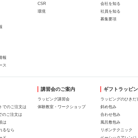
CSR
会社を知る
環境
社員を知る
募集要項
報
情報
ース
講習会のご案内
ギフトラッピ
ラッピング講習会
ラッピングのひきだ
トでのご注文は
体験教室・ワークショップ
斜め包み
Xでのご注文は
合わせ包み
談は
風呂敷包み
れるなら
リボンテクニック
ード
ベーシックアレンジ