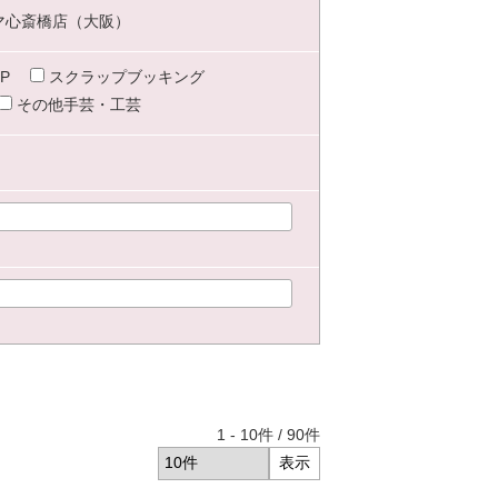
マ心斎橋店（大阪）
P
スクラップブッキング
その他手芸・工芸
1
-
10
件 /
90
件