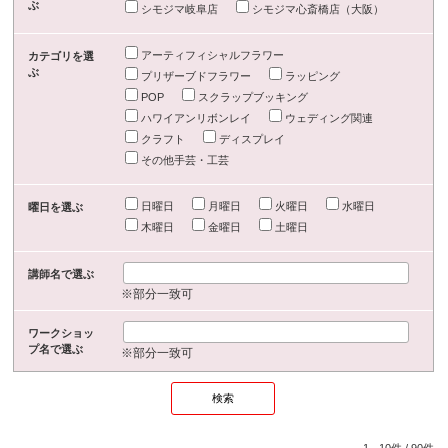
ぶ
シモジマ岐阜店
シモジマ心斎橋店（大阪）
アーティフィシャルフラワー
カテゴリを選
ぶ
プリザーブドフラワー
ラッピング
POP
スクラップブッキング
ハワイアンリボンレイ
ウェディング関連
クラフト
ディスプレイ
その他手芸・工芸
日曜日
月曜日
火曜日
水曜日
曜日を選ぶ
木曜日
金曜日
土曜日
講師名で選ぶ
※部分一致可
ワークショッ
プ名で選ぶ
※部分一致可