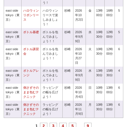
う！
east side
ハロウィン
ハロウィン
杉崎
2026
金
13時
16時
5
tokyo（東
リボンリー
リースで楽
年10
00分
00分
京）
ス
しみましょ
月2日
う！
east side
ボトル基礎
ボトルを包
杉崎
2026
水
10時
12時
5
tokyo（東
んでみまし
年9月
30分
00分
京）
ょう！！
9日
east side
ボトル講習
ボトルを包
杉崎
2026
火
10時
12時
6
tokyo（東
会
んでみまし
年10
30分
00分
京）
ょう！！
月27
日
east side
ボトルアレ
ボトルを包
杉崎
2026
水
13時
15時
4
tokyo（東
ンジ
んでみまし
年9月
30分
30分
京）
ょう！！
9日
east side
倒さずその
ラッピング
杉崎
2026
日
10時
13時
6
tokyo（東
まま包むテ
の幅を広げ
年10
30分
00分
京）
クニック
よう！
月4日
east side
倒さずその
ラッピング
杉崎
2026
月
10時
13時
6
tokyo（東
まま包むテ
の幅を広げ
年11
30分
00分
京）
クニック
よう！
月9日
1
2
3
4
5
...
9