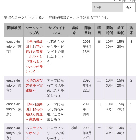
1
-
10
件 /
90
件
講習会名をクリックすると、詳細が確認でき、お申込みも可能です。
開催場所
ワークショ
サブタイト
講師
開催
曜
開始
終了
残
ップ名
ル ▲
名
日時
日
時間
時間
席
east side
【年内最終
お花えらび
2026
日
10時
15時
3
tokyo（東
回】お花の
からラッピ
年9月
30分
20分
京）
選び方講座
ングまで楽
13日
～おひとり
しみましょ
で選べるノ
う！
ウハウが身
につく～
east side
お花の選び
テーマに沿
2026
土
10時
15時
2
tokyo（東
方講座～実
ってお花を
年8月
30分
20分
京）
践編～
選ぶことを
22日
楽しもう！
east side
【年内最終
テーマに沿
2026
日
10時
15時
5
tokyo（東
回】お花の
ってお花を
年11
30分
20分
京）
選び方講座
選ぶことを
月8日
～実践編～
楽しもう！
east side
ハロウィン
ハロウィン
杉崎
2026
土
10時
13時
2
tokyo（東
リボンリー
リースで楽
年8月
30分
30分
京）
ス
しみましょ
29日