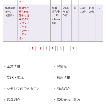
ィー
east side
権藤先生
権藤
2026
日
10時
14時
2
tokyo
店内のお
貴代子
年8月
30分
00分
（東京）
好きな造
（offic
30日
花で作る
e hana
ラウンド
801）
ブーケ
（ブート
ニア付
き）
1
2
3
4
5
...
7
企業情報
IR情報
CSR・環境
採用情報
シモジマのできること
商品紹介
店舗紹介
講習会のご案内