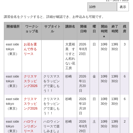
21
-
30
件 /
66
件
講習会名をクリックすると、詳細が確認でき、お申込みも可能です。
開催場所
ワークシ
サブタイト
講師名
開催
曜
開始
終了
残
ョップ名
ル
日時
日
時間
時間
席
▲
east side
お花を選
大貫裕
2026
日
10時
13時
3
tokyo
んで作る
美 す
年8月
30分
30分
（東京）
リース
りすと
23日
ん枯れ
ない花
工房
east side
クリスマ
クリスマス
杉崎
2026
金
10時
13時
6
tokyo
スラッピ
をラッピン
年11
30分
30分
（東京）
ング2026
グで楽しも
月20
う！！
日
east side
クリスマ
クリスマス
杉崎
2026
日
10時
13時
6
tokyo
スラッピ
をラッピン
年10
30分
30分
（東京）
ング2026
グで楽しも
月18
う！！
日
east side
ハロウィ
ハロウィン
杉崎
2026
土
10時
13時
2
tokyo
ンリボン
リースで楽
年8月
30分
30分
（東京）
リース
しみましょ
29日