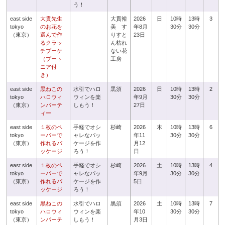
う！
east side
大貫先生
大貫裕
2026
日
10時
13時
3
tokyo
のお花を
美 す
年8月
30分
30分
（東京）
選んで作
りすと
23日
るクラッ
ん枯れ
チブーケ
ない花
（ブート
工房
ニア付
き）
east side
黒ねこの
水引でハロ
黒須
2026
日
10時
13時
2
tokyo
ハロウィ
ウィンを楽
年9月
30分
30分
（東京）
ンパーテ
しもう！
27日
ィー
east side
１枚のペ
手軽でオシ
杉崎
2026
木
10時
13時
6
tokyo
ーパーで
ャレなパッ
年11
30分
30分
（東京）
作れるパ
ケージを作
月12
ッケージ
ろう！
日
east side
１枚のペ
手軽でオシ
杉崎
2026
土
10時
13時
4
tokyo
ーパーで
ャレなパッ
年9月
30分
30分
（東京）
作れるパ
ケージを作
5日
ッケージ
ろう！
east side
黒ねこの
水引でハロ
黒須
2026
土
10時
13時
7
tokyo
ハロウィ
ウィンを楽
年10
30分
30分
（東京）
ンパーテ
しもう！
月3日