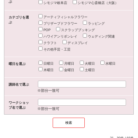
ぶ
シモジマ岐阜店
シモジマ心斎橋店（大阪）
アーティフィシャルフラワー
カテゴリを選
ぶ
プリザーブドフラワー
ラッピング
POP
スクラップブッキング
ハワイアンリボンレイ
ウェディング関連
クラフト
ディスプレイ
その他手芸・工芸
日曜日
月曜日
火曜日
水曜日
曜日を選ぶ
木曜日
金曜日
土曜日
講師名で選ぶ
※部分一致可
ワークショッ
プ名で選ぶ
※部分一致可