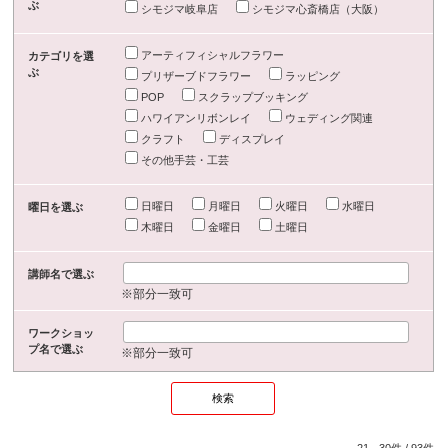
ぶ
シモジマ岐阜店
シモジマ心斎橋店（大阪）
アーティフィシャルフラワー
カテゴリを選
ぶ
プリザーブドフラワー
ラッピング
POP
スクラップブッキング
ハワイアンリボンレイ
ウェディング関連
クラフト
ディスプレイ
その他手芸・工芸
日曜日
月曜日
火曜日
水曜日
曜日を選ぶ
木曜日
金曜日
土曜日
講師名で選ぶ
※部分一致可
ワークショッ
プ名で選ぶ
※部分一致可