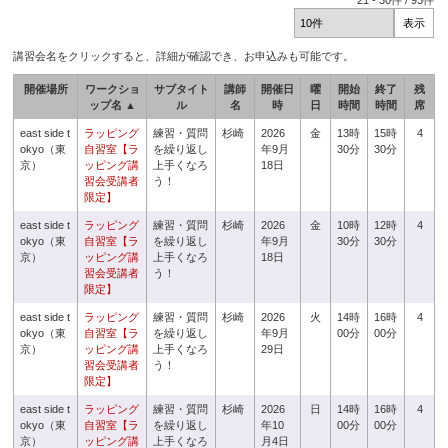
21
-
30
件 /
93
件
講習会名をクリックすると、詳細が確認でき、お申込みも可能です。
開催場所
ワークショ
サブタイト
講師
開催日
曜
開始
終了
残
ップ名 ▲
ル
名
時
日
時間
時間
席
east side t
ラッピング
練習・質問
杉崎
2026
金
13時
15時
4
okyo（東
自習室【ラ
を繰り返し
年9月
30分
30分
京）
ッピング講
上手くなろ
18日
習会受講者
う！
限定】
east side t
ラッピング
練習・質問
杉崎
2026
金
10時
12時
4
okyo（東
自習室【ラ
を繰り返し
年9月
30分
30分
京）
ッピング講
上手くなろ
18日
習会受講者
う！
限定】
east side t
ラッピング
練習・質問
杉崎
2026
火
14時
16時
4
okyo（東
自習室【ラ
を繰り返し
年9月
00分
00分
京）
ッピング講
上手くなろ
29日
習会受講者
う！
限定】
east side t
ラッピング
練習・質問
杉崎
2026
日
14時
16時
4
okyo（東
自習室【ラ
を繰り返し
年10
00分
00分
京）
ッピング講
上手くなろ
月4日