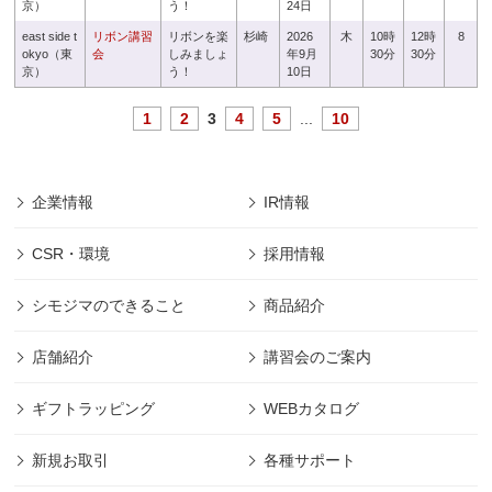
京）
う！
24日
east side t
リボン講習
リボンを楽
杉崎
2026
木
10時
12時
8
okyo（東
会
しみましょ
年9月
30分
30分
京）
う！
10日
1
2
3
4
5
...
10
企業情報
IR情報
CSR・環境
採用情報
シモジマのできること
商品紹介
店舗紹介
講習会のご案内
ギフトラッピング
WEBカタログ
新規お取引
各種サポート