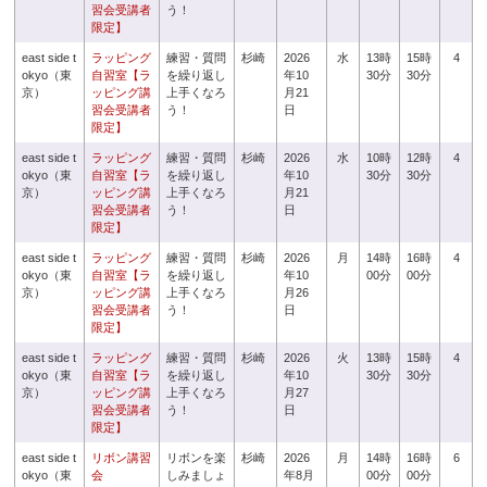
習会受講者
う！
限定】
east side t
ラッピング
練習・質問
杉崎
2026
水
13時
15時
4
okyo（東
自習室【ラ
を繰り返し
年10
30分
30分
京）
ッピング講
上手くなろ
月21
習会受講者
う！
日
限定】
east side t
ラッピング
練習・質問
杉崎
2026
水
10時
12時
4
okyo（東
自習室【ラ
を繰り返し
年10
30分
30分
京）
ッピング講
上手くなろ
月21
習会受講者
う！
日
限定】
east side t
ラッピング
練習・質問
杉崎
2026
月
14時
16時
4
okyo（東
自習室【ラ
を繰り返し
年10
00分
00分
京）
ッピング講
上手くなろ
月26
習会受講者
う！
日
限定】
east side t
ラッピング
練習・質問
杉崎
2026
火
13時
15時
4
okyo（東
自習室【ラ
を繰り返し
年10
30分
30分
京）
ッピング講
上手くなろ
月27
習会受講者
う！
日
限定】
east side t
リボン講習
リボンを楽
杉崎
2026
月
14時
16時
6
okyo（東
会
しみましょ
年8月
00分
00分