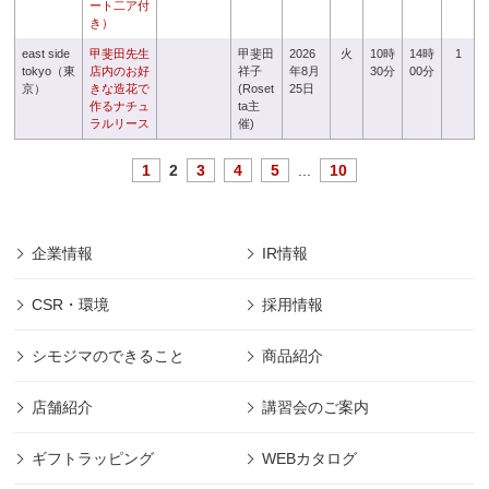
ート二ア付
き）
east side
甲斐田先生
甲斐田
2026
火
10時
14時
1
tokyo（東
店内のお好
祥子
年8月
30分
00分
京）
きな造花で
(Roset
25日
作るナチュ
ta主
ラルリース
催)
1
2
3
4
5
...
10
企業情報
IR情報
CSR・環境
採用情報
シモジマのできること
商品紹介
店舗紹介
講習会のご案内
ギフトラッピング
WEBカタログ