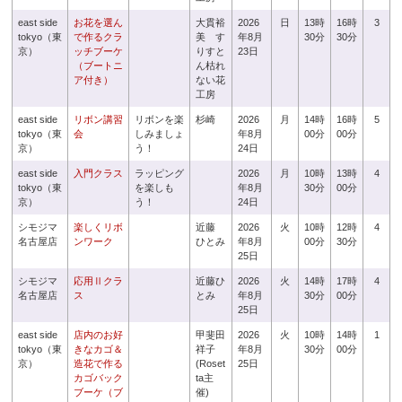
east side
お花を選ん
大貫裕
2026
日
13時
16時
3
tokyo（東
で作るクラ
美 す
年8月
30分
30分
京）
ッチブーケ
りすと
23日
（ブートニ
ん枯れ
ア付き）
ない花
工房
east side
リボン講習
リボンを楽
杉崎
2026
月
14時
16時
5
tokyo（東
会
しみましょ
年8月
00分
00分
京）
う！
24日
east side
入門クラス
ラッピング
2026
月
10時
13時
4
tokyo（東
を楽しも
年8月
30分
00分
京）
う！
24日
シモジマ
楽しくリボ
近藤
2026
火
10時
12時
4
名古屋店
ンワーク
ひとみ
年8月
00分
30分
25日
シモジマ
応用Ⅱクラ
近藤ひ
2026
火
14時
17時
4
名古屋店
ス
とみ
年8月
30分
00分
25日
east side
店内のお好
甲斐田
2026
火
10時
14時
1
tokyo（東
きなカゴ＆
祥子
年8月
30分
00分
京）
造花で作る
(Roset
25日
カゴバック
ta主
ブーケ（ブ
催)