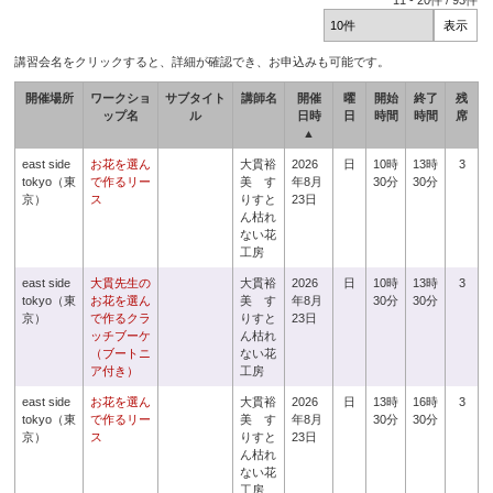
11
-
20
件 /
93
件
講習会名をクリックすると、詳細が確認でき、お申込みも可能です。
開催場所
ワークショ
サブタイト
講師名
開催
曜
開始
終了
残
ップ名
ル
日時
日
時間
時間
席
▲
east side
お花を選ん
大貫裕
2026
日
10時
13時
3
tokyo（東
で作るリー
美 す
年8月
30分
30分
京）
ス
りすと
23日
ん枯れ
ない花
工房
east side
大貫先生の
大貫裕
2026
日
10時
13時
3
tokyo（東
お花を選ん
美 す
年8月
30分
30分
京）
で作るクラ
りすと
23日
ッチブーケ
ん枯れ
（ブートニ
ない花
ア付き）
工房
east side
お花を選ん
大貫裕
2026
日
13時
16時
3
tokyo（東
で作るリー
美 す
年8月
30分
30分
京）
ス
りすと
23日
ん枯れ
ない花
工房