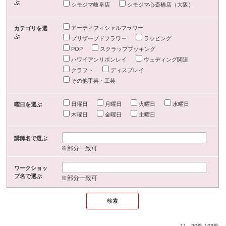
ぶ
シモジマ岐阜店
シモジマ心斎橋店（大阪）
アーティフィシャルフラワー
カテゴリを選
ぶ
プリザーブドフラワー
ラッピング
POP
スクラップブッキング
ハワイアンリボンレイ
ウェディング関連
クラフト
ディスプレイ
その他手芸・工芸
日曜日
月曜日
火曜日
水曜日
曜日を選ぶ
木曜日
金曜日
土曜日
講師名で選ぶ
※部分一致可
ワークショッ
プ名で選ぶ
※部分一致可