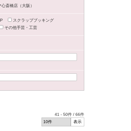
マ心斎橋店（大阪）
P
スクラップブッキング
その他手芸・工芸
41
-
50
件 /
66
件