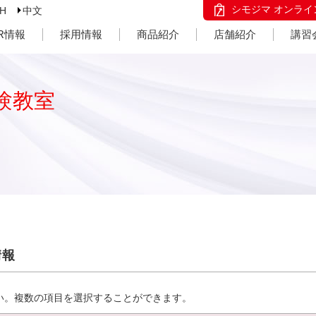
シモジマ オンライ
SH
中文
IR情報
採用情報
商品紹介
店舗紹介
講習
験教室
情報
い。複数の項目を選択することができます。