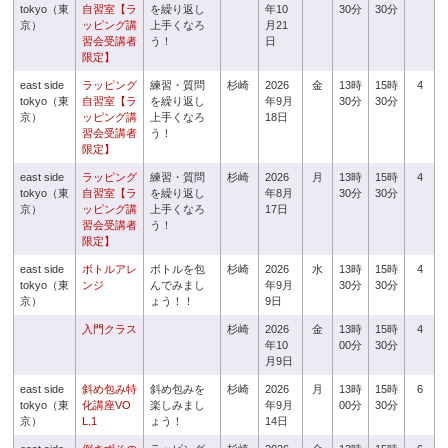
tokyo（東
自習室【ラ
を繰り返し
年10
30分
30分
京）
ッピング講
上手くなろ
月21
習会受講者
う！
日
限定】
east side
ラッピング
練習・質問
杉崎
2026
金
13時
15時
4
tokyo（東
自習室【ラ
を繰り返し
年9月
30分
30分
京）
ッピング講
上手くなろ
18日
習会受講者
う！
限定】
east side
ラッピング
練習・質問
杉崎
2026
月
13時
15時
4
tokyo（東
自習室【ラ
を繰り返し
年8月
30分
30分
京）
ッピング講
上手くなろ
17日
習会受講者
う！
限定】
east side
ボトルアレ
ボトルを包
杉崎
2026
水
13時
15時
4
tokyo（東
ンジ
んでみまし
年9月
30分
30分
京）
ょう！！
9日
入門クラス
杉崎
2026
金
13時
15時
4
年10
00分
30分
月9日
east side
斜め包み特
斜め包みを
杉崎
2026
月
13時
15時
6
tokyo（東
化講座VO
楽しみまし
年9月
00分
30分
京）
L.1
ょう！
14日