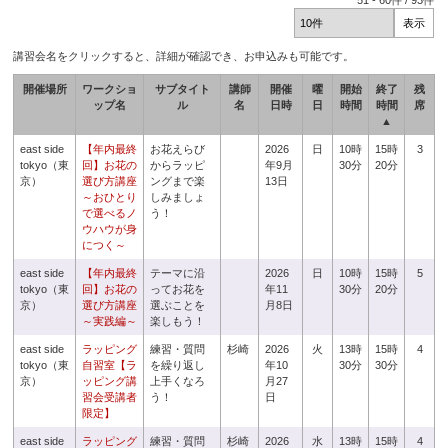
51
-
60
件 /
93
件
講習会名をクリックすると、詳細が確認でき、お申込みも可能です。
開催場所
ワークショ
サブタイト
講師
開催
曜
開始
終了
残
ップ名
ル
名
日時
日
時間
時間
席
▲
east side
【年内最終
お花えらび
2026
日
10時
15時
3
tokyo（東
回】お花の
からラッピ
年9月
30分
20分
京）
選び方講座
ングまで楽
13日
～おひとり
しみましょ
で選べるノ
う！
ウハウが身
につく～
east side
【年内最終
テーマに沿
2026
日
10時
15時
5
tokyo（東
回】お花の
ってお花を
年11
30分
20分
京）
選び方講座
選ぶことを
月8日
～実践編～
楽しもう！
east side
ラッピング
練習・質問
杉崎
2026
火
13時
15時
4
tokyo（東
自習室【ラ
を繰り返し
年10
30分
30分
京）
ッピング講
上手くなろ
月27
習会受講者
う！
日
限定】
east side
ラッピング
練習・質問
杉崎
2026
水
13時
15時
4