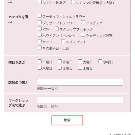
ぶ
シモジマ岐阜店
シモジマ心斎橋店（大阪）
アーティフィシャルフラワー
カテゴリを選
ぶ
プリザーブドフラワー
ラッピング
POP
スクラップブッキング
ハワイアンリボンレイ
ウェディング関連
クラフト
ディスプレイ
その他手芸・工芸
日曜日
月曜日
火曜日
水曜日
曜日を選ぶ
木曜日
金曜日
土曜日
講師名で選ぶ
※部分一致可
ワークショッ
プ名で選ぶ
※部分一致可