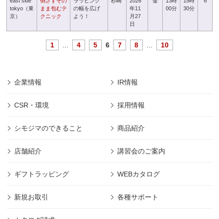
east side
倒さずその
ラッピング
杉崎
2026
金
13時
15時
6
tokyo（東
まま包むテ
の幅を広げ
年11
00分
30分
京）
クニック
よう！
月27
日
1
...
4
5
6
7
8
...
10
企業情報
IR情報
CSR・環境
採用情報
シモジマのできること
商品紹介
店舗紹介
講習会のご案内
ギフトラッピング
WEBカタログ
新規お取引
各種サポート