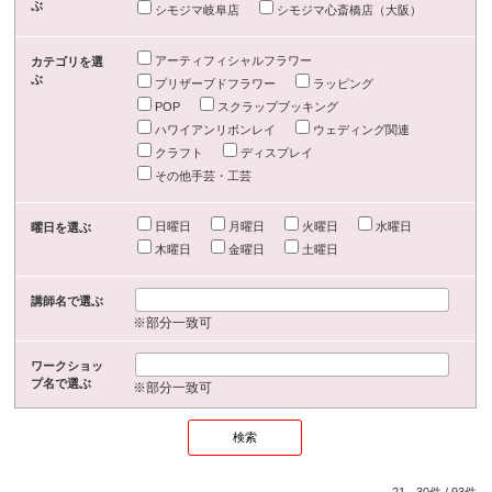
ぶ
シモジマ岐阜店
シモジマ心斎橋店（大阪）
アーティフィシャルフラワー
カテゴリを選
ぶ
プリザーブドフラワー
ラッピング
POP
スクラップブッキング
ハワイアンリボンレイ
ウェディング関連
クラフト
ディスプレイ
その他手芸・工芸
日曜日
月曜日
火曜日
水曜日
曜日を選ぶ
木曜日
金曜日
土曜日
講師名で選ぶ
※部分一致可
ワークショッ
プ名で選ぶ
※部分一致可