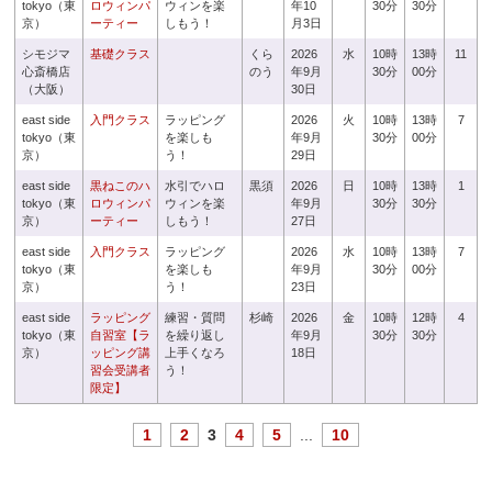
tokyo（東
ロウィンパ
ウィンを楽
年10
30分
30分
京）
ーティー
しもう！
月3日
シモジマ
基礎クラス
くら
2026
水
10時
13時
11
心斎橋店
のう
年9月
30分
00分
（大阪）
30日
east side
入門クラス
ラッピング
2026
火
10時
13時
7
tokyo（東
を楽しも
年9月
30分
00分
京）
う！
29日
east side
黒ねこのハ
水引でハロ
黒須
2026
日
10時
13時
1
tokyo（東
ロウィンパ
ウィンを楽
年9月
30分
30分
京）
ーティー
しもう！
27日
east side
入門クラス
ラッピング
2026
水
10時
13時
7
tokyo（東
を楽しも
年9月
30分
00分
京）
う！
23日
east side
ラッピング
練習・質問
杉崎
2026
金
10時
12時
4
tokyo（東
自習室【ラ
を繰り返し
年9月
30分
30分
京）
ッピング講
上手くなろ
18日
習会受講者
う！
限定】
1
2
3
4
5
...
10