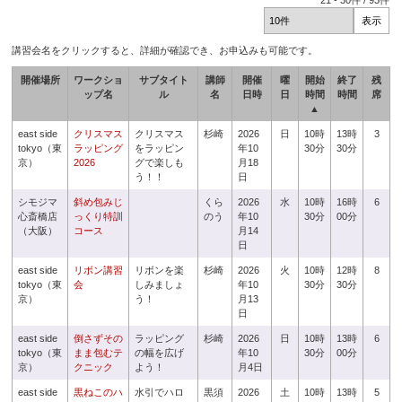
21
-
30
件 /
93
件
講習会名をクリックすると、詳細が確認でき、お申込みも可能です。
開催場所
ワークショ
サブタイト
講師
開催
曜
開始
終了
残
ップ名
ル
名
日時
日
時間
時間
席
▲
east side
クリスマス
クリスマス
杉崎
2026
日
10時
13時
3
tokyo（東
ラッピング
をラッピン
年10
30分
30分
京）
2026
グで楽しも
月18
う！！
日
シモジマ
斜め包みじ
くら
2026
水
10時
16時
6
心斎橋店
っくり特訓
のう
年10
30分
00分
（大阪）
コース
月14
日
east side
リボン講習
リボンを楽
杉崎
2026
火
10時
12時
8
tokyo（東
会
しみましょ
年10
30分
30分
京）
う！
月13
日
east side
倒さずその
ラッピング
杉崎
2026
日
10時
13時
6
tokyo（東
まま包むテ
の幅を広げ
年10
30分
00分
京）
クニック
よう！
月4日
east side
黒ねこのハ
水引でハロ
黒須
2026
土
10時
13時
5