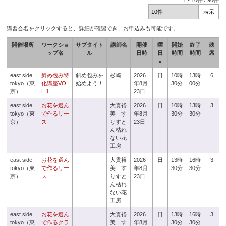
1
-
10
件 /
90
件
講習会名をクリックすると、詳細が確認でき、お申込みも可能です。
開催場所
ワークショ
サブタイト
講師名
開催
曜
開始
終了
残
ップ名
ル
日時
日
時間
時間
席
▲
east side
斜め包み特
斜め包みを
杉崎
2026
日
10時
13時
6
tokyo（東
化講座VO
始めよう！
年8月
30分
00分
京）
L.1
23日
east side
お花を選ん
大貫裕
2026
日
10時
13時
3
tokyo（東
で作るリー
美 す
年8月
30分
30分
京）
ス
りすと
23日
ん枯れ
ない花
工房
east side
お花を選ん
大貫裕
2026
日
13時
16時
3
tokyo（東
で作るリー
美 す
年8月
30分
30分
京）
ス
りすと
23日
ん枯れ
ない花
工房
east side
お花を選ん
大貫裕
2026
日
13時
16時
3
tokyo（東
で作るクラ
美 す
年8月
30分
30分