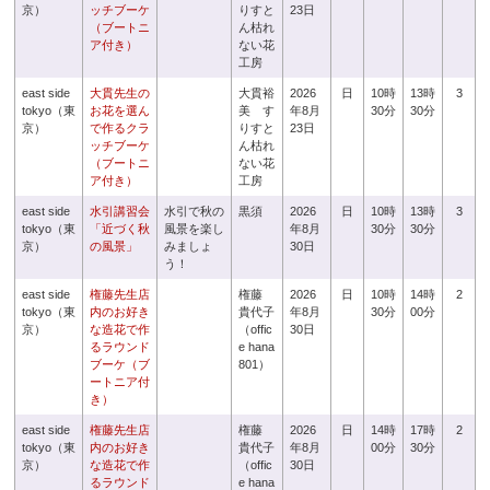
京）
ッチブーケ
りすと
23日
（ブートニ
ん枯れ
ア付き）
ない花
工房
east side
大貫先生の
大貫裕
2026
日
10時
13時
3
tokyo（東
お花を選ん
美 す
年8月
30分
30分
京）
で作るクラ
りすと
23日
ッチブーケ
ん枯れ
（ブートニ
ない花
ア付き）
工房
east side
水引講習会
水引で秋の
黒須
2026
日
10時
13時
3
tokyo（東
「近づく秋
風景を楽し
年8月
30分
30分
京）
の風景」
みましょ
30日
う！
east side
権藤先生店
権藤
2026
日
10時
14時
2
tokyo（東
内のお好き
貴代子
年8月
30分
00分
京）
な造花で作
（offic
30日
るラウンド
e hana
ブーケ（ブ
801）
ートニア付
き）
east side
権藤先生店
権藤
2026
日
14時
17時
2
tokyo（東
内のお好き
貴代子
年8月
00分
30分
京）
な造花で作
（offic
30日
るラウンド
e hana