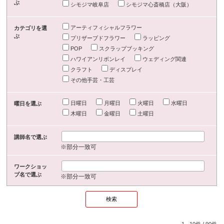
ぶ
シモジマ岐阜店
シモジマ心斎橋店（大阪）
アーティフィシャルフラワー
カテゴリを選
ぶ
プリザーブドフラワー
ラッピング
POP
スクラップブッキング
ハワイアンリボンレイ
ウェディング関連
クラフト
ディスプレイ
その他手芸・工芸
日曜日
月曜日
火曜日
水曜日
曜日を選ぶ
木曜日
金曜日
土曜日
講師名で選ぶ
※部分一致可
ワークショッ
プ名で選ぶ
※部分一致可