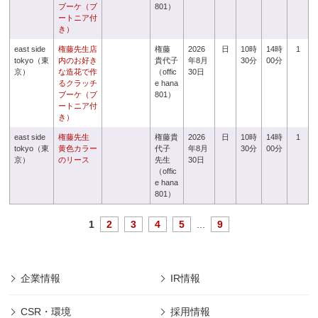
ブーケ（ブ
801）
ートニア付
き）
east side
権藤先生店
権藤
2026
日
10時
14時
1
tokyo（東
内のお好き
貴代子
年8月
30分
00分
京）
な造花で作
（offic
30日
るクラッチ
e hana
ブーケ（ブ
801）
ートニア付
き）
east side
権藤先生
権藤貴
2026
日
10時
14時
1
tokyo（東
黄色カラー
代子
年8月
30分
00分
京）
のリース
先生
30日
（offic
e hana
801）
1
2
3
4
5
...
9
企業情報
IR情報
CSR・環境
採用情報