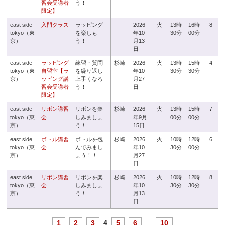
習会受講者
う！
限定】
east side
入門クラス
ラッピング
2026
火
13時
16時
8
tokyo（東
を楽しも
年10
30分
00分
京）
う！
月13
日
east side
ラッピング
練習・質問
杉崎
2026
火
13時
15時
4
tokyo（東
自習室【ラ
を繰り返し
年10
30分
30分
京）
ッピング講
上手くなろ
月27
習会受講者
う！
日
限定】
east side
リボン講習
リボンを楽
杉崎
2026
火
13時
15時
7
tokyo（東
会
しみましょ
年9月
00分
00分
京）
う！
15日
east side
ボトル講習
ボトルを包
杉崎
2026
火
10時
12時
6
tokyo（東
会
んでみまし
年10
30分
00分
京）
ょう！！
月27
日
east side
リボン講習
リボンを楽
杉崎
2026
火
10時
12時
8
tokyo（東
会
しみましょ
年10
30分
30分
京）
う！
月13
日
1
2
3
4
5
6
...
10