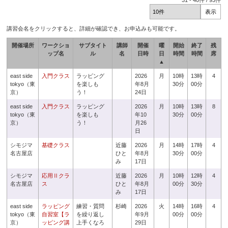
31
-
40
件 /
93
件
講習会名をクリックすると、詳細が確認でき、お申込みも可能です。
開催場所
ワークショ
サブタイト
講師
開催
曜
開始
終了
残
ップ名
ル
名
日時
日
時間
時間
席
▲
east side
入門クラス
ラッピング
2026
月
10時
13時
4
tokyo（東
を楽しも
年8月
30分
00分
京）
う！
24日
east side
入門クラス
ラッピング
2026
月
10時
13時
8
tokyo（東
を楽しも
年10
30分
00分
京）
う！
月26
日
シモジマ
基礎クラス
近藤
2026
月
14時
17時
4
名古屋店
ひと
年8月
30分
00分
み
17日
シモジマ
応用Ⅱクラ
近藤
2026
月
10時
12時
4
名古屋店
ス
ひと
年8月
00分
30分
み
17日
east side
ラッピング
練習・質問
杉崎
2026
火
14時
16時
4
tokyo（東
自習室【ラ
を繰り返し
年9月
00分
00分
京）
ッピング講
上手くなろ
29日