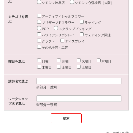
ぶ
シモジマ岐阜店
シモジマ心斎橋店（大阪）
アーティフィシャルフラワー
カテゴリを選
ぶ
プリザーブドフラワー
ラッピング
POP
スクラップブッキング
ハワイアンリボンレイ
ウェディング関連
クラフト
ディスプレイ
その他手芸・工芸
日曜日
月曜日
火曜日
水曜日
曜日を選ぶ
木曜日
金曜日
土曜日
講師名で選ぶ
※部分一致可
ワークショッ
プ名で選ぶ
※部分一致可