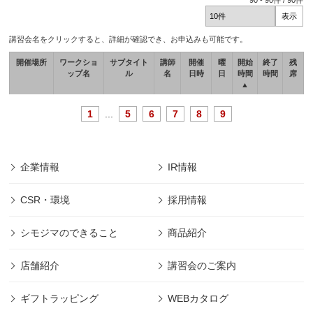
90
-
90
件 /
90
件
講習会名をクリックすると、詳細が確認でき、お申込みも可能です。
開催場所
ワークショ
サブタイト
講師
開催
曜
開始
終了
残
ップ名
ル
名
日時
日
時間
時間
席
▲
1
...
5
6
7
8
9
企業情報
IR情報
CSR・環境
採用情報
シモジマのできること
商品紹介
店舗紹介
講習会のご案内
ギフトラッピング
WEBカタログ