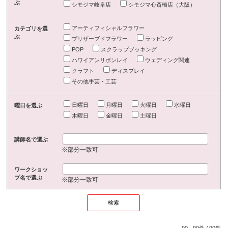
ぶ
シモジマ岐阜店
シモジマ心斎橋店（大阪）
アーティフィシャルフラワー
カテゴリを選
ぶ
プリザーブドフラワー
ラッピング
POP
スクラップブッキング
ハワイアンリボンレイ
ウェディング関連
クラフト
ディスプレイ
その他手芸・工芸
日曜日
月曜日
火曜日
水曜日
曜日を選ぶ
木曜日
金曜日
土曜日
講師名で選ぶ
※部分一致可
ワークショッ
プ名で選ぶ
※部分一致可