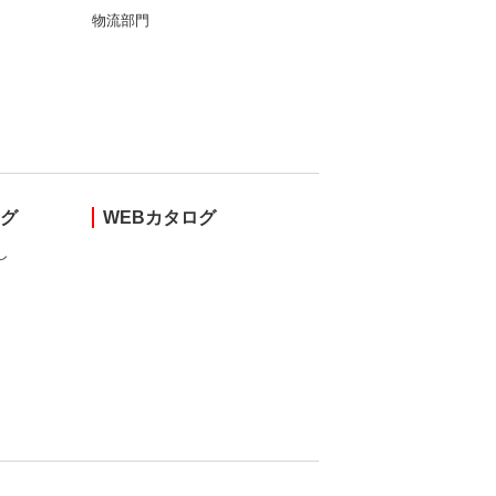
物流部門
ング
WEBカタログ
し