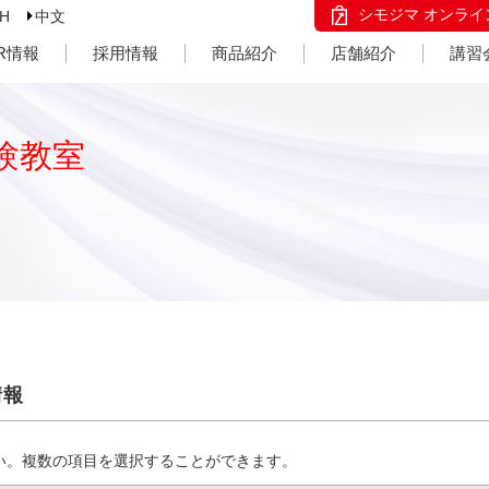
シモジマ オンライ
SH
中文
IR情報
採用情報
商品紹介
店舗紹介
講習
験教室
情報
い。複数の項目を選択することができます。