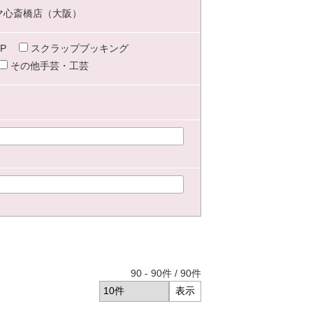
マ心斎橋店（大阪）
P
スクラップブッキング
その他手芸・工芸
90
-
90
件 /
90
件