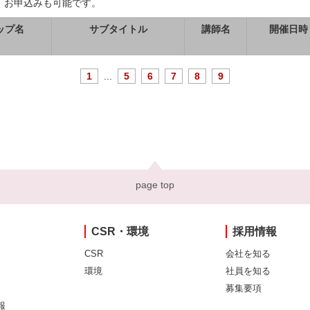
、お申込みも可能です。
ップ名
サブタイトル
講師名
開催日時
1
...
5
6
7
8
9
page top
CSR・環境
採用情報
CSR
会社を知る
環境
社員を知る
募集要項
報