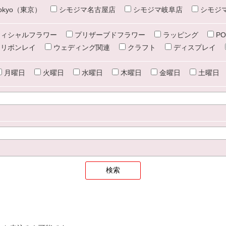
e tokyo（東京）
シモジマ名古屋店
シモジマ岐阜店
シモジ
ィシャルフラワー
プリザーブドフラワー
ラッピング
PO
リボンレイ
ウェディング関連
クラフト
ディスプレイ
月曜日
火曜日
水曜日
木曜日
金曜日
土曜日