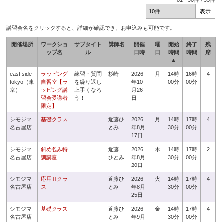
81
-
90
件 /
93
件
講習会名をクリックすると、詳細が確認でき、お申込みも可能です。
開催場所
ワークショ
サブタイト
講師名
開催
曜
開始
終了
残
ップ名
ル
日時
日
時間
時間
席
▲
east side
ラッピング
練習・質問
杉崎
2026
月
14時
16時
4
tokyo（東
自習室【ラ
を繰り返し
年10
00分
00分
京）
ッピング講
上手くなろ
月26
習会受講者
う！
日
限定】
シモジマ
基礎クラス
近藤ひ
2026
月
14時
17時
4
名古屋店
とみ
年8月
30分
00分
17日
シモジマ
斜め包み特
近藤
2026
木
14時
17時
2
名古屋店
訓講座
ひとみ
年8月
30分
00分
20日
シモジマ
応用Ⅱクラ
近藤ひ
2026
火
14時
17時
4
名古屋店
ス
とみ
年8月
30分
00分
25日
シモジマ
基礎クラス
近藤ひ
2026
金
14時
17時
4
名古屋店
とみ
年9月
30分
00分