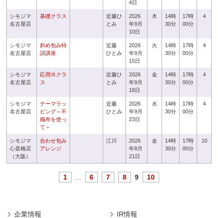
4日
シモジマ
基礎クラス
近藤ひ
2026
木
14時
17時
4
名古屋店
とみ
年9月
30分
00分
10日
シモジマ
斜め包み特
近藤
2026
火
14時
17時
4
名古屋店
訓講座
ひとみ
年9月
30分
00分
15日
シモジマ
応用Ⅲクラ
近藤ひ
2026
金
14時
17時
4
名古屋店
ス
とみ
年9月
30分
00分
18日
シモジマ
テーマラッ
近藤
2026
水
14時
17時
4
名古屋店
ピング～不
ひとみ
年9月
30分
00分
織布を使っ
23日
て～
シモジマ
合わせ包み
江川
2026
金
14時
17時
10
心斎橋店
アレンジ
年8月
30分
00分
（大阪）
21日
1
...
6
7
8
9
10
企業情報
IR情報