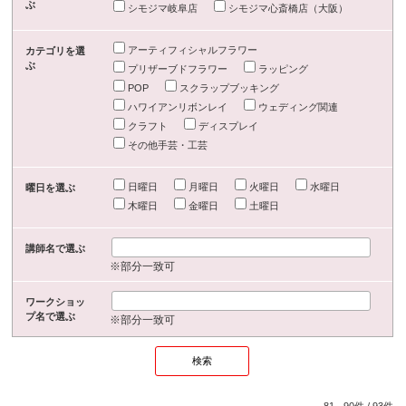
ぶ
シモジマ岐阜店
シモジマ心斎橋店（大阪）
アーティフィシャルフラワー
カテゴリを選
ぶ
プリザーブドフラワー
ラッピング
POP
スクラップブッキング
ハワイアンリボンレイ
ウェディング関連
クラフト
ディスプレイ
その他手芸・工芸
日曜日
月曜日
火曜日
水曜日
曜日を選ぶ
木曜日
金曜日
土曜日
講師名で選ぶ
※部分一致可
ワークショッ
プ名で選ぶ
※部分一致可