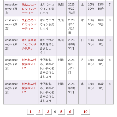
east side t
黒ねこのハ
水引でハロ
黒須
2026
土
10時
13時
7
okyo（東
ロウィンパ
ウィンを楽
年10
30分
30分
京）
ーティー
しもう！
月3日
east side t
黒ねこのハ
水引でハロ
黒須
2026
水
13時
16時
8
okyo（東
ロウィンパ
ウィンを楽
年10
00分
00分
京）
ーティー
しもう！
月14
日
east side t
水引講習会
水引で秋の
黒須
2026
日
10時
13時
3
okyo（東
「近づく秋
風景を楽し
年8月
30分
30分
京）
の風景」
みましょ
30日
う！
east side t
斜め包み特
半回転包
杉崎
2026
月
13時
15時
8
okyo（東
化講座VO
み、効率の
年10
00分
30分
京）
L.2
良い斜め包
月19
みを習得し
日
ましょう
east side t
斜め包み特
半回転包
杉崎
2026
水
13時
15時
8
okyo（東
化講座VO
み、効率の
年9月
00分
30分
京）
L.2
良い斜め包
30日
みを習得し
ましょう
1
2
3
4
5
6
...
10