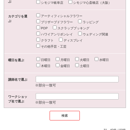
ぶ
シモジマ岐阜店
シモジマ心斎橋店（大阪）
アーティフィシャルフラワー
カテゴリを選
ぶ
プリザーブドフラワー
ラッピング
POP
スクラップブッキング
ハワイアンリボンレイ
ウェディング関連
クラフト
ディスプレイ
その他手芸・工芸
日曜日
月曜日
火曜日
水曜日
曜日を選ぶ
木曜日
金曜日
土曜日
講師名で選ぶ
※部分一致可
ワークショッ
プ名で選ぶ
※部分一致可