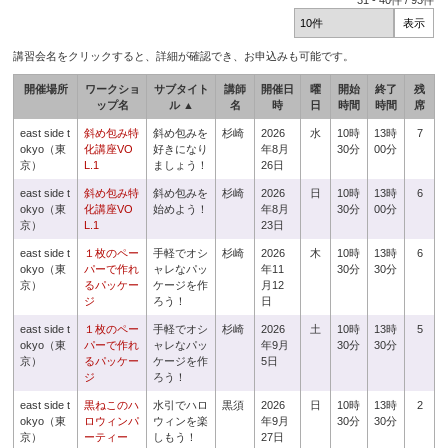
31
-
40
件 /
93
件
講習会名をクリックすると、詳細が確認でき、お申込みも可能です。
開催場所
ワークショ
サブタイト
講師
開催日
曜
開始
終了
残
ップ名
ル ▲
名
時
日
時間
時間
席
east side t
斜め包み特
斜め包みを
杉崎
2026
水
10時
13時
7
okyo（東
化講座VO
好きになり
年8月
30分
00分
京）
L.1
ましょう！
26日
east side t
斜め包み特
斜め包みを
杉崎
2026
日
10時
13時
6
okyo（東
化講座VO
始めよう！
年8月
30分
00分
京）
L.1
23日
east side t
１枚のペー
手軽でオシ
杉崎
2026
木
10時
13時
6
okyo（東
パーで作れ
ャレなパッ
年11
30分
30分
京）
るパッケー
ケージを作
月12
ジ
ろう！
日
east side t
１枚のペー
手軽でオシ
杉崎
2026
土
10時
13時
5
okyo（東
パーで作れ
ャレなパッ
年9月
30分
30分
京）
るパッケー
ケージを作
5日
ジ
ろう！
east side t
黒ねこのハ
水引でハロ
黒須
2026
日
10時
13時
2
okyo（東
ロウィンパ
ウィンを楽
年9月
30分
30分
京）
ーティー
しもう！
27日