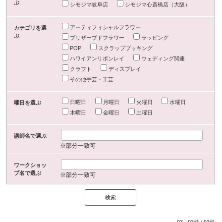
ぶ
シモジマ岐阜店
シモジマ心斎橋店（大阪）
アーティフィシャルフラワー
カテゴリを選
ぶ
プリザーブドフラワー
ラッピング
POP
スクラップブッキング
ハワイアンリボンレイ
ウェディング関連
クラフト
ディスプレイ
その他手芸・工芸
日曜日
月曜日
火曜日
水曜日
曜日を選ぶ
木曜日
金曜日
土曜日
講師名で選ぶ
※部分一致可
ワークショッ
プ名で選ぶ
※部分一致可