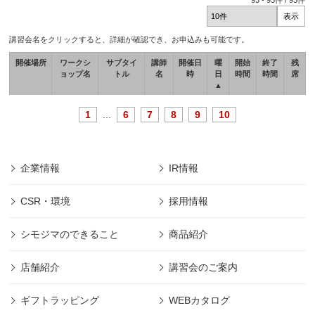
93
-
93
件 /
93
件
講習会名をクリックすると、詳細が確認でき、お申込みも可能です。
開催場所
ワークシ
サブタイ
講師
開催日
曜
開始
終了
残
ョップ名
トル
名
時
日
時間
時間
席
▲
1
...
6
7
8
9
10
企業情報
IR情報
CSR・環境
採用情報
シモジマのできること
商品紹介
店舗紹介
講習会のご案内
ギフトラッピング
WEBカタログ