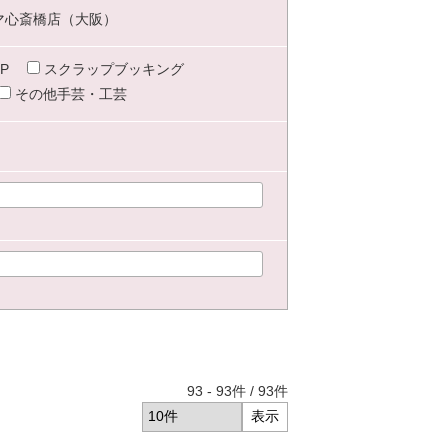
マ心斎橋店（大阪）
P
スクラップブッキング
その他手芸・工芸
93
-
93
件 /
93
件