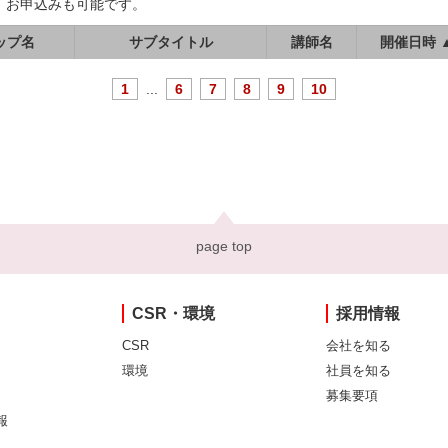
、お申込みも可能です。
ップ名
サブタイトル
講師名
開催日時 
1
...
6
7
8
9
10
page top
CSR・環境
採用情報
CSR
会社を知る
環境
社員を知る
募集要項
報