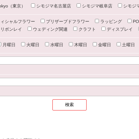
e tokyo（東京）
シモジマ名古屋店
シモジマ岐阜店
シモジ
ィシャルフラワー
プリザーブドフラワー
ラッピング
PO
リボンレイ
ウェディング関連
クラフト
ディスプレイ
月曜日
火曜日
水曜日
木曜日
金曜日
土曜日