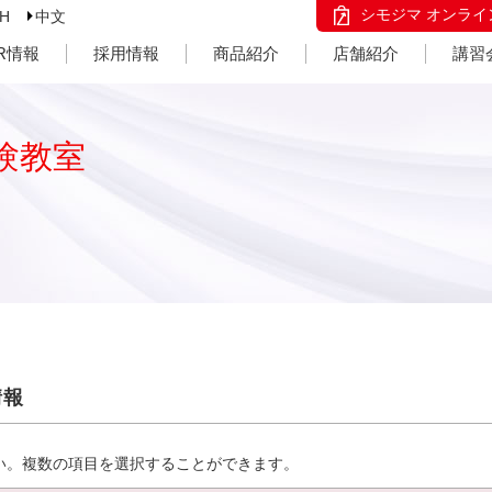
シモジマ オンライ
SH
中文
IR情報
採用情報
商品紹介
店舗紹介
講習
験教室
情報
い。複数の項目を選択することができます。