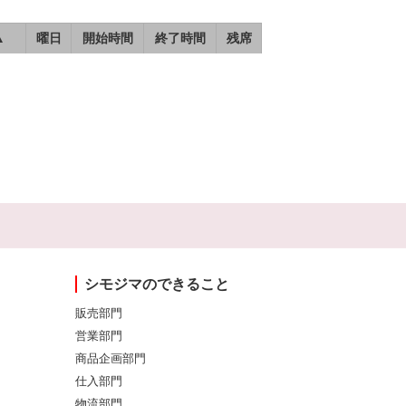
▲
曜日
開始時間
終了時間
残席
シモジマのできること
販売部門
営業部門
商品企画部門
仕入部門
物流部門