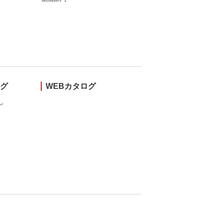
ング
WEBカタログ
し