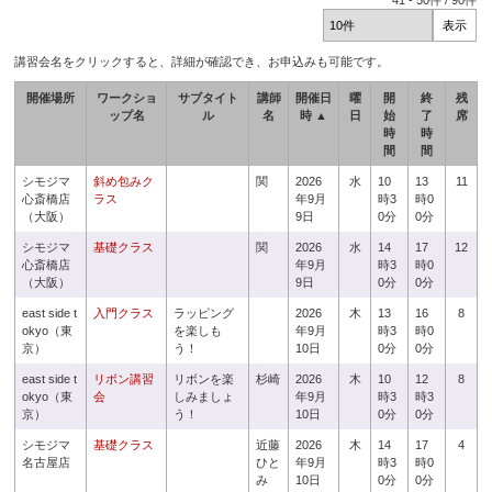
41
-
50
件 /
90
件
講習会名をクリックすると、詳細が確認でき、お申込みも可能です。
開催場所
ワークショ
サブタイト
講師
開催日
曜
開
終
残
ップ名
ル
名
時 ▲
日
始
了
席
時
時
間
間
シモジマ
斜め包みク
関
2026
水
10
13
11
心斎橋店
ラス
年9月
時3
時0
（大阪）
9日
0分
0分
シモジマ
基礎クラス
関
2026
水
14
17
12
心斎橋店
年9月
時3
時0
（大阪）
9日
0分
0分
east side t
入門クラス
ラッピング
2026
木
13
16
8
okyo（東
を楽しも
年9月
時3
時0
京）
う！
10日
0分
0分
east side t
リボン講習
リボンを楽
杉崎
2026
木
10
12
8
okyo（東
会
しみましょ
年9月
時3
時3
京）
う！
10日
0分
0分
シモジマ
基礎クラス
近藤
2026
木
14
17
4
名古屋店
ひと
年9月
時3
時0
み
10日
0分
0分