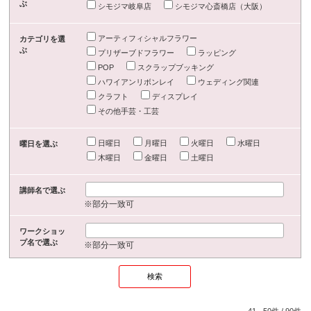
ぶ
シモジマ岐阜店
シモジマ心斎橋店（大阪）
アーティフィシャルフラワー
カテゴリを選
ぶ
プリザーブドフラワー
ラッピング
POP
スクラップブッキング
ハワイアンリボンレイ
ウェディング関連
クラフト
ディスプレイ
その他手芸・工芸
日曜日
月曜日
火曜日
水曜日
曜日を選ぶ
木曜日
金曜日
土曜日
講師名で選ぶ
※部分一致可
ワークショッ
プ名で選ぶ
※部分一致可