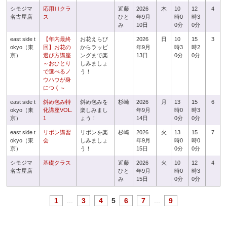
シモジマ
応用Ⅲクラ
近藤
2026
木
10
12
4
名古屋店
ス
ひと
年9月
時0
時3
み
10日
0分
0分
east side t
【年内最終
お花えらび
2026
日
10
15
3
okyo（東
回】お花の
からラッピ
年9月
時3
時2
京）
選び方講座
ングまで楽
13日
0分
0分
～おひとり
しみましょ
で選べるノ
う！
ウハウが身
につく～
east side t
斜め包み特
斜め包みを
杉崎
2026
月
13
15
6
okyo（東
化講座VOL.
楽しみまし
年9月
時0
時3
京）
1
ょう！
14日
0分
0分
east side t
リボン講習
リボンを楽
杉崎
2026
火
13
15
7
okyo（東
会
しみましょ
年9月
時0
時0
京）
う！
15日
0分
0分
シモジマ
基礎クラス
近藤
2026
火
10
12
4
名古屋店
ひと
年9月
時0
時3
み
15日
0分
0分
1
...
3
4
5
6
7
...
9