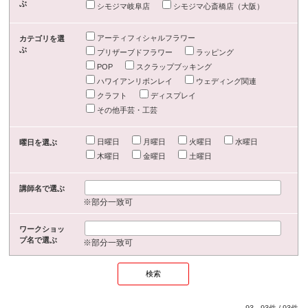
ぶ
シモジマ岐阜店
シモジマ心斎橋店（大阪）
アーティフィシャルフラワー
カテゴリを選
ぶ
プリザーブドフラワー
ラッピング
POP
スクラップブッキング
ハワイアンリボンレイ
ウェディング関連
クラフト
ディスプレイ
その他手芸・工芸
日曜日
月曜日
火曜日
水曜日
曜日を選ぶ
木曜日
金曜日
土曜日
講師名で選ぶ
※部分一致可
ワークショッ
プ名で選ぶ
※部分一致可