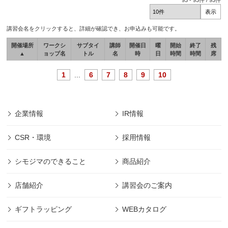
93
-
93
件 /
93
件
講習会名をクリックすると、詳細が確認でき、お申込みも可能です。
開催場所
ワークシ
サブタイ
講師
開催日
曜
開始
終了
残
▲
ョップ名
トル
名
時
日
時間
時間
席
1
...
6
7
8
9
10
企業情報
IR情報
CSR・環境
採用情報
シモジマのできること
商品紹介
店舗紹介
講習会のご案内
ギフトラッピング
WEBカタログ