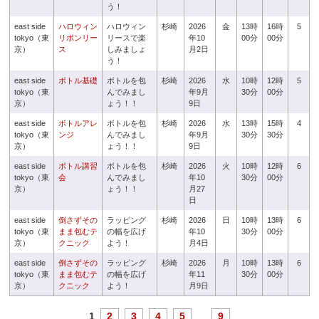
う！
east side
ハロウィン
ハロウィン
杉崎
2026
金
13時
16時
5
tokyo（東
リボンリー
リースで楽
年10
00分
00分
京）
ス
しみましょ
月2日
う！
east side
ボトル基礎
ボトルを包
杉崎
2026
水
10時
12時
5
tokyo（東
んでみまし
年9月
30分
00分
京）
ょう！！
9日
east side
ボトルアレ
ボトルを包
杉崎
2026
水
13時
15時
4
tokyo（東
ンジ
んでみまし
年9月
30分
30分
京）
ょう！！
9日
east side
ボトル講習
ボトルを包
杉崎
2026
火
10時
12時
6
tokyo（東
会
んでみまし
年10
30分
00分
京）
ょう！！
月27
日
east side
倒さずその
ラッピング
杉崎
2026
日
10時
13時
6
tokyo（東
まま包むテ
の幅を広げ
年10
30分
00分
京）
クニック
よう！
月4日
east side
倒さずその
ラッピング
杉崎
2026
月
10時
13時
6
tokyo（東
まま包むテ
の幅を広げ
年11
30分
00分
京）
クニック
よう！
月9日
1
2
3
4
5
...
9