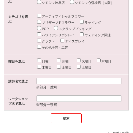
ぶ
シモジマ岐阜店
シモジマ心斎橋店（大阪）
アーティフィシャルフラワー
カテゴリを選
ぶ
プリザーブドフラワー
ラッピング
POP
スクラップブッキング
ハワイアンリボンレイ
ウェディング関連
クラフト
ディスプレイ
その他手芸・工芸
日曜日
月曜日
火曜日
水曜日
曜日を選ぶ
木曜日
金曜日
土曜日
講師名で選ぶ
※部分一致可
ワークショッ
プ名で選ぶ
※部分一致可