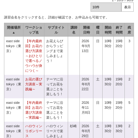
1
-
10
件 /
90
件
講習会名をクリックすると、詳細が確認でき、お申込みも可能です。
開催場所
ワークショ
サブタイト
講師
開催
曜
開始
終了
残
▲
ップ名
ル
名
日時
日
時間
時間
席
east side
【年内最終
お花えらび
2026
日
10時
15時
3
tokyo（東
回】お花の
からラッピ
年9月
30分
20分
京）
選び方講座
ングまで楽
13日
～おひとり
しみましょ
で選べるノ
う！
ウハウが身
につく～
east side
お花の選び
テーマに沿
2026
土
10時
15時
2
tokyo（東
方講座～実
ってお花を
年8月
30分
20分
京）
践編～
選ぶことを
22日
楽しもう！
east side
【年内最終
テーマに沿
2026
日
10時
15時
5
tokyo（東
回】お花の
ってお花を
年11
30分
20分
京）
選び方講座
選ぶことを
月8日
～実践編～
楽しもう！
east side
ハロウィン
ハロウィン
杉崎
2026
土
10時
13時
2
tokyo（東
リボンリー
リースで楽
年8月
30分
30分
京）
ス
しみましょ
29日