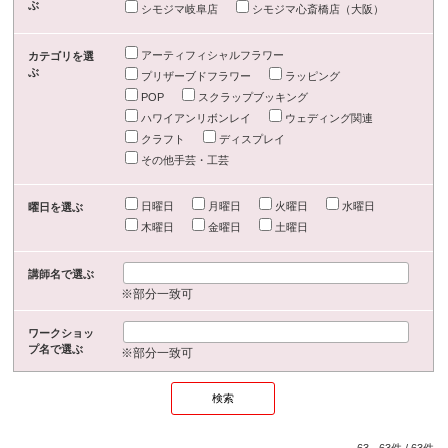
ぶ
シモジマ岐阜店
シモジマ心斎橋店（大阪）
アーティフィシャルフラワー
カテゴリを選
ぶ
プリザーブドフラワー
ラッピング
POP
スクラップブッキング
ハワイアンリボンレイ
ウェディング関連
クラフト
ディスプレイ
その他手芸・工芸
日曜日
月曜日
火曜日
水曜日
曜日を選ぶ
木曜日
金曜日
土曜日
講師名で選ぶ
※部分一致可
ワークショッ
プ名で選ぶ
※部分一致可