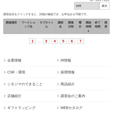
63
-
63
件 /
63
件
講習会名をクリックすると、詳細が確認でき、お申込みも可能です。
開催場所
ワークショ
サブタイト
講師
開催
曜
開始
終了
残
ップ名
ル
名
日時
日
時間
時間
席
▲
1
...
3
4
5
6
7
企業情報
IR情報
CSR・環境
採用情報
シモジマのできること
商品紹介
店舗紹介
講習会のご案内
ギフトラッピング
WEBカタログ