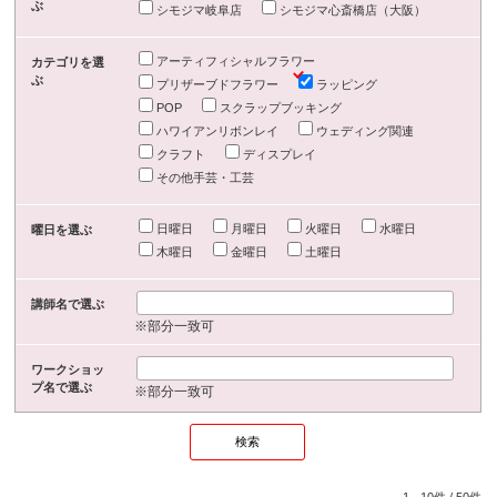
ぶ
シモジマ岐阜店
シモジマ心斎橋店（大阪）
アーティフィシャルフラワー
カテゴリを選
ぶ
プリザーブドフラワー
ラッピング
POP
スクラップブッキング
ハワイアンリボンレイ
ウェディング関連
クラフト
ディスプレイ
その他手芸・工芸
日曜日
月曜日
火曜日
水曜日
曜日を選ぶ
木曜日
金曜日
土曜日
講師名で選ぶ
※部分一致可
ワークショッ
プ名で選ぶ
※部分一致可