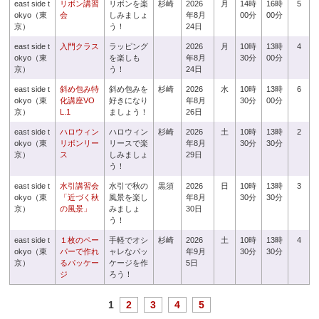
east side t
リボン講習
リボンを楽
杉崎
2026
月
14時
16時
5
okyo（東
会
しみましょ
年8月
00分
00分
京）
う！
24日
east side t
入門クラス
ラッピング
2026
月
10時
13時
4
okyo（東
を楽しも
年8月
30分
00分
京）
う！
24日
east side t
斜め包み特
斜め包みを
杉崎
2026
水
10時
13時
6
okyo（東
化講座VO
好きになり
年8月
30分
00分
京）
L.1
ましょう！
26日
east side t
ハロウィン
ハロウィン
杉崎
2026
土
10時
13時
2
okyo（東
リボンリー
リースで楽
年8月
30分
30分
京）
ス
しみましょ
29日
う！
east side t
水引講習会
水引で秋の
黒須
2026
日
10時
13時
3
okyo（東
「近づく秋
風景を楽し
年8月
30分
30分
京）
の風景」
みましょ
30日
う！
east side t
１枚のペー
手軽でオシ
杉崎
2026
土
10時
13時
4
okyo（東
パーで作れ
ャレなパッ
年9月
30分
30分
京）
るパッケー
ケージを作
5日
ジ
ろう！
1
2
3
4
5