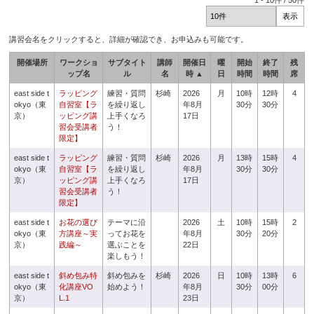
1
-
10
件 /
50
件
講習会名をクリックすると、詳細が確認でき、お申込みも可能です。
開催場所
ワークショ
サブタイト
講師
開催日
曜
開始
終了
残
ップ名
ル
名
時 ▲
日
時間
時間
席
east side t
ラッピング
練習・質問
杉崎
2026
月
10時
12時
4
okyo（東
自習室【ラ
を繰り返し
年8月
30分
30分
京）
ッピング講
上手くなろ
17日
習会受講者
う！
限定】
east side t
ラッピング
練習・質問
杉崎
2026
月
13時
15時
4
okyo（東
自習室【ラ
を繰り返し
年8月
30分
30分
京）
ッピング講
上手くなろ
17日
習会受講者
う！
限定】
east side t
お花の選び
テーマに沿
2026
土
10時
15時
2
okyo（東
方講座～実
ってお花を
年8月
30分
20分
京）
践編～
選ぶことを
22日
楽しもう！
east side t
斜め包み特
斜め包みを
杉崎
2026
日
10時
13時
6
okyo（東
化講座VO
始めよう！
年8月
30分
00分
京）
L.1
23日