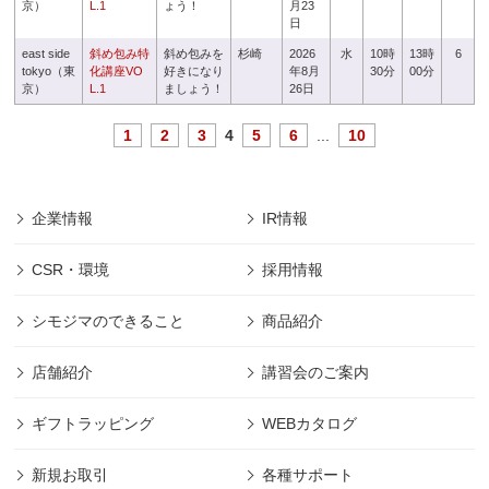
京）
L.1
ょう！
月23
日
east side
斜め包み特
斜め包みを
杉崎
2026
水
10時
13時
6
tokyo（東
化講座VO
好きになり
年8月
30分
00分
京）
L.1
ましょう！
26日
1
2
3
4
5
6
...
10
企業情報
IR情報
CSR・環境
採用情報
シモジマのできること
商品紹介
店舗紹介
講習会のご案内
ギフトラッピング
WEBカタログ
新規お取引
各種サポート