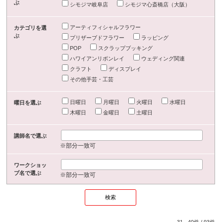
ぶ
シモジマ岐阜店
シモジマ心斎橋店（大阪）
アーティフィシャルフラワー
カテゴリを選
ぶ
プリザーブドフラワー
ラッピング
POP
スクラップブッキング
ハワイアンリボンレイ
ウェディング関連
クラフト
ディスプレイ
その他手芸・工芸
日曜日
月曜日
火曜日
水曜日
曜日を選ぶ
木曜日
金曜日
土曜日
講師名で選ぶ
※部分一致可
ワークショッ
プ名で選ぶ
※部分一致可