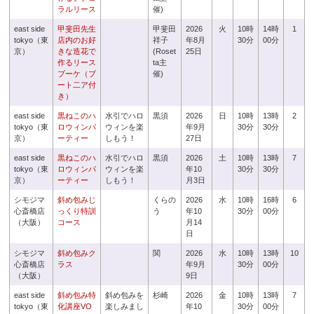
ラルリース
催)
east side
甲斐田先生
甲斐田
2026
火
10時
14時
1
tokyo（東
店内のお好
祥子
年8月
30分
00分
京）
きな造花で
(Roset
25日
作るリース
ta主
ブーケ（ブ
催)
ート二ア付
き）
east side
黒ねこのハ
水引でハロ
黒須
2026
日
10時
13時
2
tokyo（東
ロウィンパ
ウィンを楽
年9月
30分
30分
京）
ーティー
しもう！
27日
east side
黒ねこのハ
水引でハロ
黒須
2026
土
10時
13時
7
tokyo（東
ロウィンパ
ウィンを楽
年10
30分
30分
京）
ーティー
しもう！
月3日
シモジマ
斜め包みじ
くらの
2026
水
10時
16時
6
心斎橋店
っくり特訓
う
年10
30分
00分
（大阪）
コース
月14
日
シモジマ
斜め包みク
関
2026
水
10時
13時
10
心斎橋店
ラス
年9月
30分
00分
（大阪）
9日
east side
斜め包み特
斜め包みを
杉崎
2026
金
10時
13時
7
tokyo（東
化講座VO
楽しみまし
年10
30分
00分