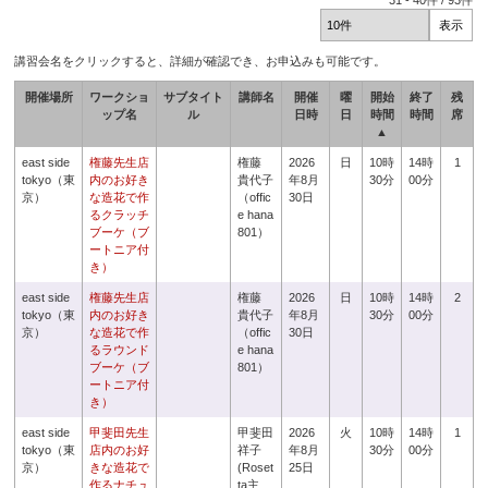
31
-
40
件 /
93
件
講習会名をクリックすると、詳細が確認でき、お申込みも可能です。
開催場所
ワークショ
サブタイト
講師名
開催
曜
開始
終了
残
ップ名
ル
日時
日
時間
時間
席
▲
east side
権藤先生店
権藤
2026
日
10時
14時
1
tokyo（東
内のお好き
貴代子
年8月
30分
00分
京）
な造花で作
（offic
30日
るクラッチ
e hana
ブーケ（ブ
801）
ートニア付
き）
east side
権藤先生店
権藤
2026
日
10時
14時
2
tokyo（東
内のお好き
貴代子
年8月
30分
00分
京）
な造花で作
（offic
30日
るラウンド
e hana
ブーケ（ブ
801）
ートニア付
き）
east side
甲斐田先生
甲斐田
2026
火
10時
14時
1
tokyo（東
店内のお好
祥子
年8月
30分
00分
京）
きな造花で
(Roset
25日
作るナチュ
ta主