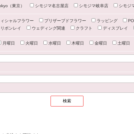
e tokyo（東京）
シモジマ名古屋店
シモジマ岐阜店
シモジ
ィシャルフラワー
プリザーブドフラワー
ラッピング
PO
リボンレイ
ウェディング関連
クラフト
ディスプレイ
月曜日
火曜日
水曜日
木曜日
金曜日
土曜日