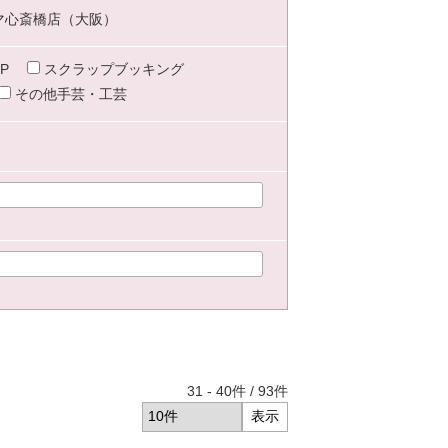
マ心斎橋店（大阪）
P
スクラップブッキング
その他手芸・工芸
31
-
40
件 /
93
件