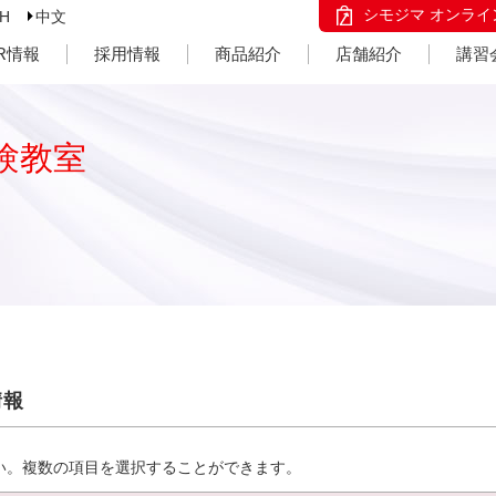
シモジマ オンライ
SH
中文
IR情報
採用情報
商品紹介
店舗紹介
講習
験教室
情報
い。複数の項目を選択することができます。