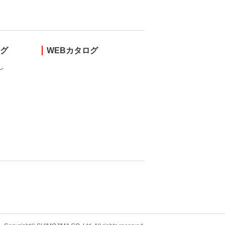
ング
WEBカタログ
し