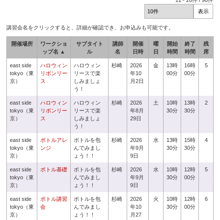
11
-
20
件 /
90
件
講習会名をクリックすると、詳細が確認でき、お申込みも可能です。
開催場所
ワークショ
サブタイト
講師
開催
曜
開始
終了
残
ップ名 ▲
ル
名
日時
日
時間
時間
席
east side
ハロウィン
ハロウィン
杉崎
2026
金
13時
16時
5
tokyo（東
リボンリー
リースで楽
年10
00分
00分
京）
ス
しみましょ
月2日
う！
east side
ハロウィン
ハロウィン
杉崎
2026
土
10時
13時
2
tokyo（東
リボンリー
リースで楽
年8月
30分
30分
京）
ス
しみましょ
29日
う！
east side
ボトルアレ
ボトルを包
杉崎
2026
水
13時
15時
4
tokyo（東
ンジ
んでみまし
年9月
30分
30分
京）
ょう！！
9日
east side
ボトル基礎
ボトルを包
杉崎
2026
水
10時
12時
5
tokyo（東
んでみまし
年9月
30分
00分
京）
ょう！！
9日
east side
ボトル講習
ボトルを包
杉崎
2026
火
10時
12時
6
tokyo（東
会
んでみまし
年10
30分
00分
京）
ょう！！
月27