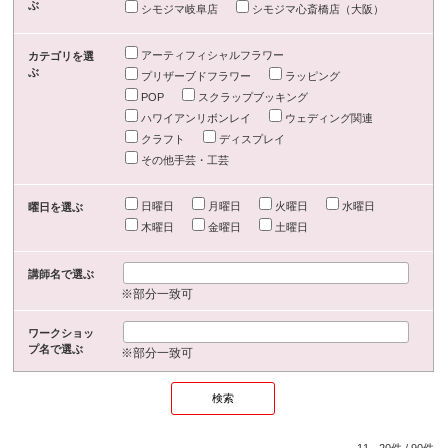
ぶ
シモジマ岐阜店
シモジマ心斎橋店（大阪）
アーティフィシャルフラワー
カテゴリを選
ぶ
プリザーブドフラワー
ラッピング
POP
スクラップブッキング
ハワイアンリボンレイ
ウェディング関連
クラフト
ディスプレイ
その他手芸・工芸
日曜日
月曜日
火曜日
水曜日
曜日を選ぶ
木曜日
金曜日
土曜日
講師名で選ぶ
※部分一致可
ワークショッ
プ名で選ぶ
※部分一致可