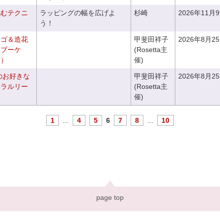
包むテクニ
ラッピングの幅を広げよ
杉崎
2026年11月
う！
カゴ＆造花
甲斐田祥子
2026年8月2
クブーケ
(Rosetta主
き）
催)
のお好きな
甲斐田祥子
2026年8月2
ュラルリー
(Rosetta主
催)
1
...
4
5
6
7
8
...
10
page top