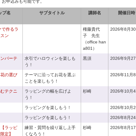
、お申込みも可能です。
ップ名
サブタイトル
講師名
開催日時
クで作るラ
権藤貴代
2026年8月3
ッスン
子 先生
（office han
a801）
ィンパーテ
水引でハロウィンを楽しも
黒須
2026年9月2
う！
お花の選び
テーマに沿ってお花を選ぶ
2026年11月
～
ことを楽しもう！
包むテクニ
ラッピングの幅を広げよ
杉崎
2026年10月
う！
ラッピングを楽しもう！
2026年10月
ラッピングを楽しもう！
2026年8月2
室【ラッピ
練習・質問を繰り返し上手
杉崎
2026年8月1
者限定】
くなろう！