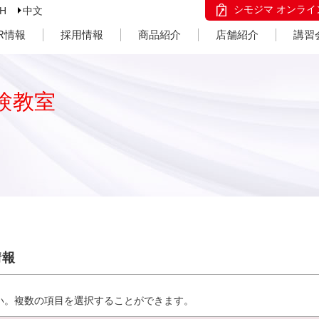
シモジマ オンライ
SH
中文
IR情報
採用情報
商品紹介
店舗紹介
講習
験教室
情報
い。複数の項目を選択することができます。