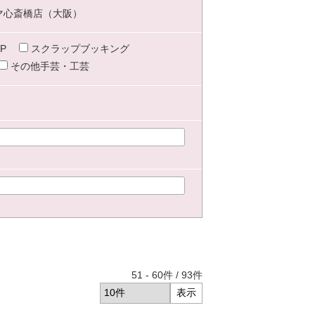
マ心斎橋店（大阪）
P
スクラップブッキング
その他手芸・工芸
51
-
60
件 /
93
件