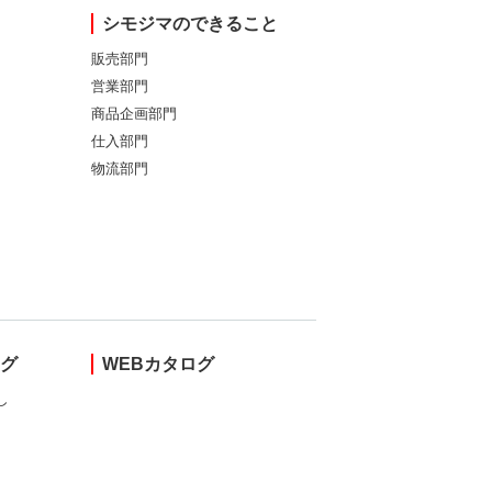
シモジマのできること
販売部門
営業部門
商品企画部門
仕入部門
物流部門
ング
WEBカタログ
し