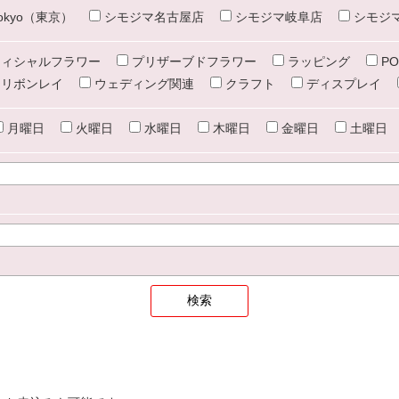
e tokyo（東京）
シモジマ名古屋店
シモジマ岐阜店
シモジ
ィシャルフラワー
プリザーブドフラワー
ラッピング
PO
リボンレイ
ウェディング関連
クラフト
ディスプレイ
月曜日
火曜日
水曜日
木曜日
金曜日
土曜日