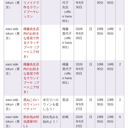
tokyo（東
リメイクで
代子
年8月
30分
00分
京）
作るラウン
先生
30日
ドブーケレ
（offic
ッスン
e hana
801）
east side
権藤先生店
権藤
2026
日
10時
14時
1
tokyo（東
内のお好き
貴代子
年8月
30分
00分
京）
な造花で作
（offic
30日
るクラッチ
e hana
ブーケ（ブ
801）
ートニア付
き）
east side
権藤先生店
権藤
2026
日
10時
14時
2
tokyo（東
内のお好き
貴代子
年8月
30分
00分
京）
な造花で作
（offic
30日
るラウンド
e hana
ブーケ（ブ
801）
ートニア付
き）
east side
黒ねこのハ
水引でハロ
黒須
2026
日
10時
13時
2
tokyo（東
ロウィンパ
ウィンを楽
年9月
30分
30分
京）
ーティー
しもう！
27日
east side
斜め包み特
斜め包みを
杉崎
2026
日
10時
13時
6
tokyo（東
化講座VO
始めよう！
年8月
30分
00分
京）
L.1
23日