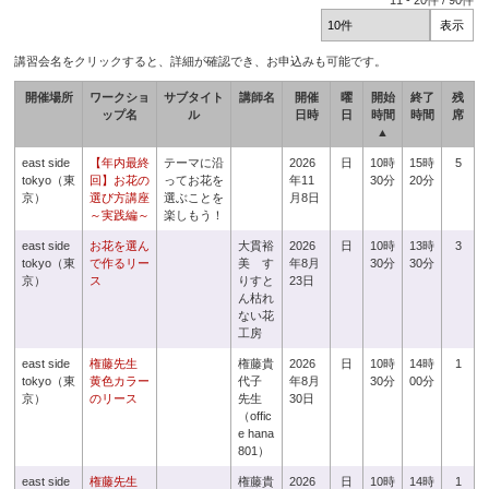
11
-
20
件 /
90
件
講習会名をクリックすると、詳細が確認でき、お申込みも可能です。
開催場所
ワークショ
サブタイト
講師名
開催
曜
開始
終了
残
ップ名
ル
日時
日
時間
時間
席
▲
east side
【年内最終
テーマに沿
2026
日
10時
15時
5
tokyo（東
回】お花の
ってお花を
年11
30分
20分
京）
選び方講座
選ぶことを
月8日
～実践編～
楽しもう！
east side
お花を選ん
大貫裕
2026
日
10時
13時
3
tokyo（東
で作るリー
美 す
年8月
30分
30分
京）
ス
りすと
23日
ん枯れ
ない花
工房
east side
権藤先生
権藤貴
2026
日
10時
14時
1
tokyo（東
黄色カラー
代子
年8月
30分
00分
京）
のリース
先生
30日
（offic
e hana
801）
east side
権藤先生
権藤貴
2026
日
10時
14時
1