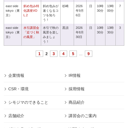
east side
斜め包み特
斜め包みが
杉崎
2026
日
10時
13時
7
tokyo（東
化講座VO
速くなるコ
年9月
30分
00分
京）
L.2
ツを知ろ
6日
う！
east side
水引講習会
水引で秋の
黒須
2026
日
10時
13時
3
tokyo（東
「近づく秋
風景を楽し
年8月
30分
30分
京）
の風景」
みましょ
30日
う！
1
2
3
4
5
...
9
企業情報
IR情報
CSR・環境
採用情報
シモジマのできること
商品紹介
店舗紹介
講習会のご案内