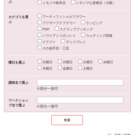
ぶ
シモジマ岐阜店
シモジマ心斎橋店（大阪）
アーティフィシャルフラワー
カテゴリを選
ぶ
プリザーブドフラワー
ラッピング
POP
スクラップブッキング
ハワイアンリボンレイ
ウェディング関連
クラフト
ディスプレイ
その他手芸・工芸
日曜日
月曜日
火曜日
水曜日
曜日を選ぶ
木曜日
金曜日
土曜日
講師名で選ぶ
※部分一致可
ワークショッ
プ名で選ぶ
※部分一致可