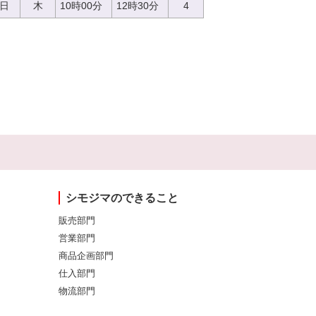
0日
木
10時00分
12時30分
4
シモジマのできること
販売部門
営業部門
商品企画部門
仕入部門
物流部門