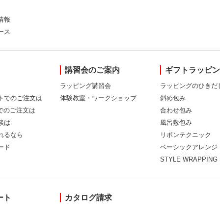
情報
ース
講習会のご案内
ギフトラッピ
ラッピング講習会
ラッピングのひきだ
トでのご注文は
体験教室・ワークショップ
斜め包み
Xでのご注文は
合わせ包み
談は
風呂敷包み
れるなら
リボンテクニック
ード
ベーシックアレンジ
STYLE WRAPPING
ート
カタログ請求