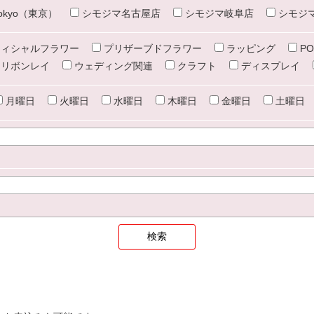
e tokyo（東京）
シモジマ名古屋店
シモジマ岐阜店
シモジ
ィシャルフラワー
プリザーブドフラワー
ラッピング
PO
リボンレイ
ウェディング関連
クラフト
ディスプレイ
月曜日
火曜日
水曜日
木曜日
金曜日
土曜日