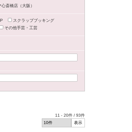
マ心斎橋店（大阪）
P
スクラップブッキング
その他手芸・工芸
11
-
20
件 /
93
件