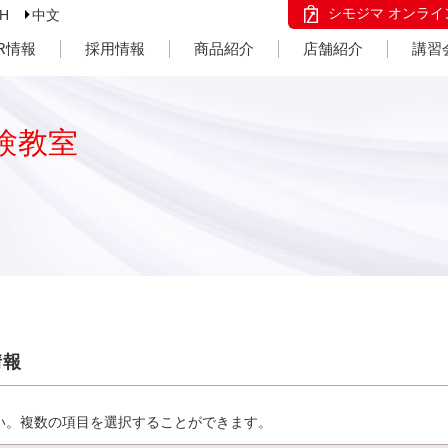
シモジマ オンライ
SH
中文
IR情報
採用情報
商品紹介
店舗紹介
講習
験教室
情報
い。複数の項目を選択することができます。