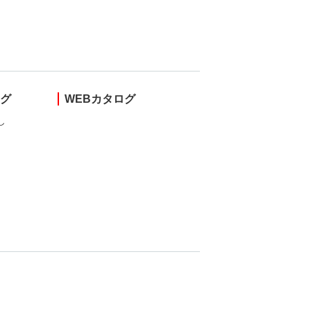
ング
WEBカタログ
し