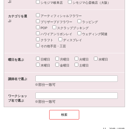
ぶ
シモジマ岐阜店
シモジマ心斎橋店（大阪）
アーティフィシャルフラワー
カテゴリを選
ぶ
プリザーブドフラワー
ラッピング
POP
スクラップブッキング
ハワイアンリボンレイ
ウェディング関連
クラフト
ディスプレイ
その他手芸・工芸
日曜日
月曜日
火曜日
水曜日
曜日を選ぶ
木曜日
金曜日
土曜日
講師名で選ぶ
※部分一致可
ワークショッ
プ名で選ぶ
※部分一致可