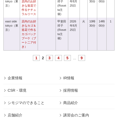
tokyo（東
店内のお好
祥子
年8月
30分
00分
京）
きな造花で
(Roset
25日
作るナチュ
ta主
ラルリース
催)
east side
店内のお好
甲斐田
2026
火
10時
14時
1
tokyo（東
きなカゴ＆
祥子
年8月
30分
00分
京）
造花で作る
(Roset
25日
カゴバック
ta主
ブーケ（ブ
催)
ート二ア付
き）
1
2
3
4
5
...
9
企業情報
IR情報
CSR・環境
採用情報
シモジマのできること
商品紹介
店舗紹介
講習会のご案内