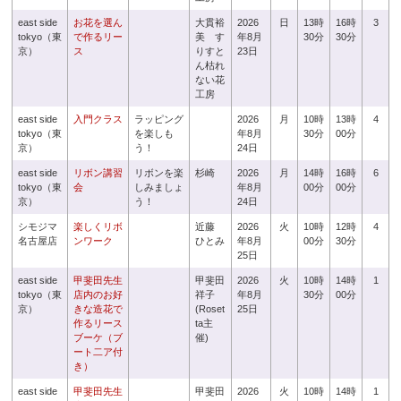
east side
お花を選ん
大貫裕
2026
日
13時
16時
3
tokyo（東
で作るリー
美 す
年8月
30分
30分
京）
ス
りすと
23日
ん枯れ
ない花
工房
east side
入門クラス
ラッピング
2026
月
10時
13時
4
tokyo（東
を楽しも
年8月
30分
00分
京）
う！
24日
east side
リボン講習
リボンを楽
杉崎
2026
月
14時
16時
6
tokyo（東
会
しみましょ
年8月
00分
00分
京）
う！
24日
シモジマ
楽しくリボ
近藤
2026
火
10時
12時
4
名古屋店
ンワーク
ひとみ
年8月
00分
30分
25日
east side
甲斐田先生
甲斐田
2026
火
10時
14時
1
tokyo（東
店内のお好
祥子
年8月
30分
00分
京）
きな造花で
(Roset
25日
作るリース
ta主
ブーケ（ブ
催)
ート二ア付
き）
east side
甲斐田先生
甲斐田
2026
火
10時
14時
1