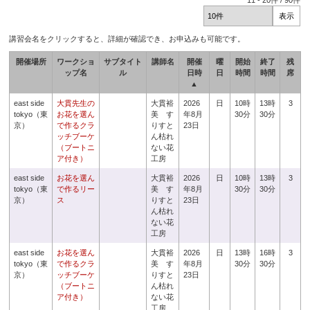
11
-
20
件 /
90
件
講習会名をクリックすると、詳細が確認でき、お申込みも可能です。
開催場所
ワークショ
サブタイト
講師名
開催
曜
開始
終了
残
ップ名
ル
日時
日
時間
時間
席
▲
east side
大貫先生の
大貫裕
2026
日
10時
13時
3
tokyo（東
お花を選ん
美 す
年8月
30分
30分
京）
で作るクラ
りすと
23日
ッチブーケ
ん枯れ
（ブートニ
ない花
ア付き）
工房
east side
お花を選ん
大貫裕
2026
日
10時
13時
3
tokyo（東
で作るリー
美 す
年8月
30分
30分
京）
ス
りすと
23日
ん枯れ
ない花
工房
east side
お花を選ん
大貫裕
2026
日
13時
16時
3
tokyo（東
で作るクラ
美 す
年8月
30分
30分
京）
ッチブーケ
りすと
23日
（ブートニ
ん枯れ
ア付き）
ない花
工房