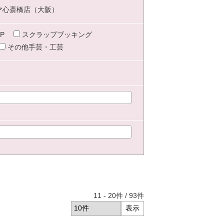
マ心斎橋店（大阪）
P
スクラップブッキング
その他手芸・工芸
11
-
20
件 /
93
件