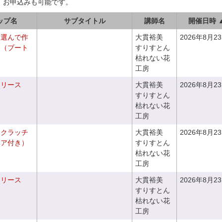
、お申込みも可能です。
ップ名
サブタイトル
講師名
開催日時 
を選んで作
大貫裕美
2026年8月2
ケ（ブート
すりすとん
枯れない花
工房
るリース
大貫裕美
2026年8月2
すりすとん
枯れない花
工房
るクラッチ
大貫裕美
2026年8月2
ニア付き）
すりすとん
枯れない花
工房
るリース
大貫裕美
2026年8月2
すりすとん
枯れない花
工房