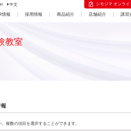
シモジマ オンライ
SH
中文
IR情報
採用情報
商品紹介
店舗紹介
講習
験教室
情報
い。複数の項目を選択することができます。