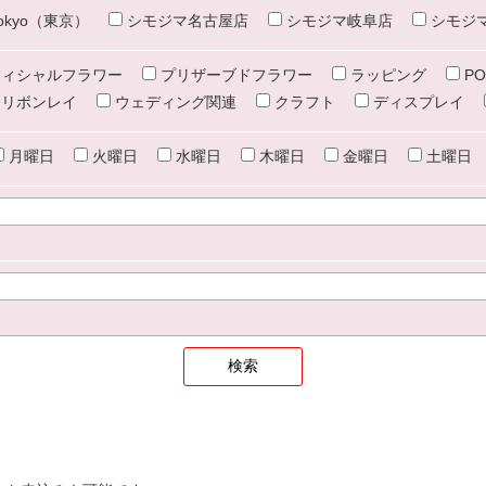
e tokyo（東京）
シモジマ名古屋店
シモジマ岐阜店
シモジ
ィシャルフラワー
プリザーブドフラワー
ラッピング
PO
リボンレイ
ウェディング関連
クラフト
ディスプレイ
月曜日
火曜日
水曜日
木曜日
金曜日
土曜日