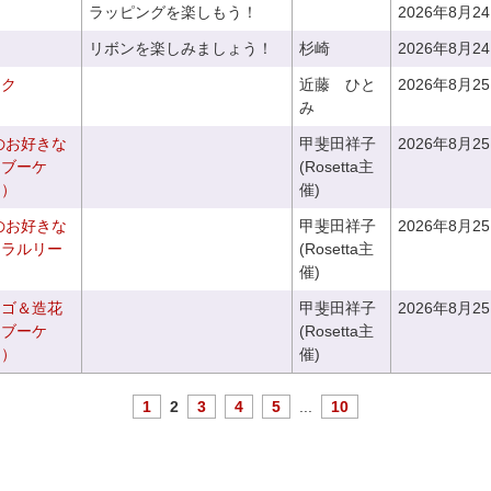
ラッピングを楽しもう！
2026年8月2
リボンを楽しみましょう！
杉崎
2026年8月2
ーク
近藤 ひと
2026年8月2
み
のお好きな
甲斐田祥子
2026年8月2
スブーケ
(Rosetta主
き）
催)
のお好きな
甲斐田祥子
2026年8月2
ュラルリー
(Rosetta主
催)
カゴ＆造花
甲斐田祥子
2026年8月2
クブーケ
(Rosetta主
き）
催)
1
2
3
4
5
...
10