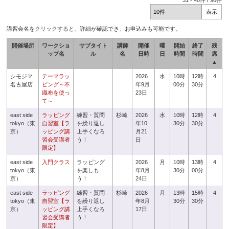
31
-
40
件 /
90
件
講習会名をクリックすると、詳細が確認でき、お申込みも可能です。
開催場所
ワークショ
サブタイト
講師
開催
曜
開始
終了
残
ップ名
ル
名
日時
日
時間
時間
席
▲
シモジマ
テーマラッ
2026
水
10時
12時
4
名古屋店
ピング～不
年9月
00分
30分
織布を使っ
23日
て～
east side
ラッピング
練習・質問
杉崎
2026
水
10時
12時
4
tokyo（東
自習室【ラ
を繰り返し
年10
30分
30分
京）
ッピング講
上手くなろ
月21
習会受講者
う！
日
限定】
east side
入門クラス
ラッピング
2026
月
10時
13時
4
tokyo（東
を楽しも
年8月
30分
00分
京）
う！
24日
east side
ラッピング
練習・質問
杉崎
2026
月
13時
15時
4
tokyo（東
自習室【ラ
を繰り返し
年8月
30分
30分
京）
ッピング講
上手くなろ
17日
習会受講者
う！
限定】