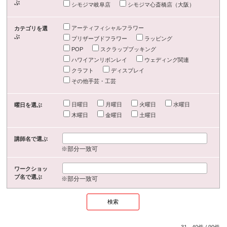
ぶ
シモジマ岐阜店
シモジマ心斎橋店（大阪）
アーティフィシャルフラワー
カテゴリを選
ぶ
プリザーブドフラワー
ラッピング
POP
スクラップブッキング
ハワイアンリボンレイ
ウェディング関連
クラフト
ディスプレイ
その他手芸・工芸
日曜日
月曜日
火曜日
水曜日
曜日を選ぶ
木曜日
金曜日
土曜日
講師名で選ぶ
※部分一致可
ワークショッ
プ名で選ぶ
※部分一致可