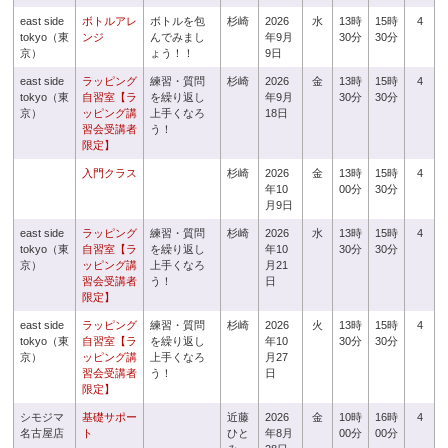
east side
ボトルアレ
ボトルを包
杉崎
2026
水
13時
15時
4
tokyo（東
ンジ
んでみまし
年9月
30分
30分
京）
ょう！！
9日
east side
ラッピング
練習・質問
杉崎
2026
金
13時
15時
4
tokyo（東
自習室【ラ
を繰り返し
年9月
30分
30分
京）
ッピング講
上手くなろ
18日
習会受講者
う！
限定】
入門クラス
杉崎
2026
金
13時
15時
4
年10
00分
30分
月9日
east side
ラッピング
練習・質問
杉崎
2026
水
13時
15時
4
tokyo（東
自習室【ラ
を繰り返し
年10
30分
30分
京）
ッピング講
上手くなろ
月21
習会受講者
う！
日
限定】
east side
ラッピング
練習・質問
杉崎
2026
火
13時
15時
4
tokyo（東
自習室【ラ
を繰り返し
年10
30分
30分
京）
ッピング講
上手くなろ
月27
習会受講者
う！
日
限定】
シモジマ
基礎サポー
近藤
2026
金
10時
16時
4
名古屋店
ト
ひと
年8月
00分
00分