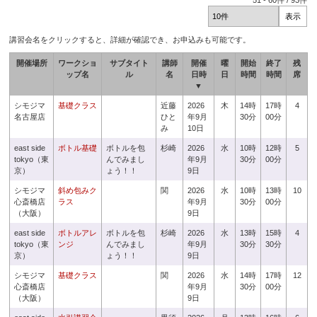
51
-
60
件 /
93
件
講習会名をクリックすると、詳細が確認でき、お申込みも可能です。
開催場所
ワークショ
サブタイト
講師
開催
曜
開始
終了
残
ップ名
ル
名
日時
日
時間
時間
席
▼
シモジマ
基礎クラス
近藤
2026
木
14時
17時
4
名古屋店
ひと
年9月
30分
00分
み
10日
east side
ボトル基礎
ボトルを包
杉崎
2026
水
10時
12時
5
tokyo（東
んでみまし
年9月
30分
00分
京）
ょう！！
9日
シモジマ
斜め包みク
関
2026
水
10時
13時
10
心斎橋店
ラス
年9月
30分
00分
（大阪）
9日
east side
ボトルアレ
ボトルを包
杉崎
2026
水
13時
15時
4
tokyo（東
ンジ
んでみまし
年9月
30分
30分
京）
ょう！！
9日
シモジマ
基礎クラス
関
2026
水
14時
17時
12
心斎橋店
年9月
30分
00分
（大阪）
9日