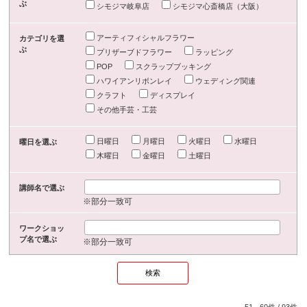
ぶ
シモジマ岐阜店
シモジマ心斎橋店（大阪）
アーティフィシャルフラワー
カテゴリを選
ぶ
プリザーブドフラワー
ラッピング
POP
スクラップブッキング
ハワイアンリボンレイ
ウェディング関連
クラフト
ディスプレイ
その他手芸・工芸
日曜日
月曜日
火曜日
水曜日
曜日を選ぶ
木曜日
金曜日
土曜日
講師名で選ぶ
※部分一致可
ワークショッ
プ名で選ぶ
※部分一致可