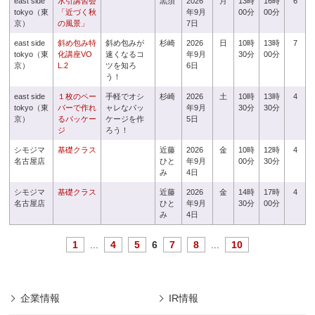
east side
水引講習会
黒須
2026
月
13時
16時
6
tokyo（東
「近づく秋
年9月
00分
00分
京）
の風景」
7日
east side
斜め包み特
斜め包みが
杉崎
2026
日
10時
13時
7
tokyo（東
化講座VO
速くなるコ
年9月
30分
00分
京）
L.2
ツを知ろ
6日
う！
east side
１枚のペー
手軽でオシ
杉崎
2026
土
10時
13時
4
tokyo（東
パーで作れ
ャレなパッ
年9月
30分
30分
京）
るパッケー
ケージを作
5日
ジ
ろう！
シモジマ
基礎クラス
近藤
2026
金
10時
12時
4
名古屋店
ひと
年9月
00分
30分
み
4日
シモジマ
基礎クラス
近藤
2026
金
14時
17時
4
名古屋店
ひと
年9月
30分
00分
み
4日
1
...
4
5
6
7
8
...
10
企業情報
IR情報