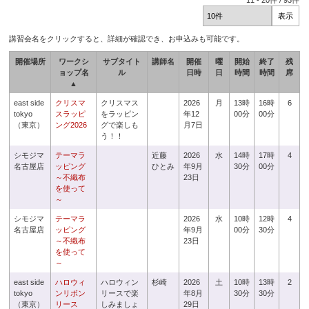
11
-
20
件 /
93
件
講習会名をクリックすると、詳細が確認でき、お申込みも可能です。
開催場所
ワークシ
サブタイト
講師名
開催
曜
開始
終了
残
ョップ名
ル
日時
日
時間
時間
席
▲
east side
クリスマ
クリスマス
2026
月
13時
16時
6
tokyo
スラッピ
をラッピン
年12
00分
00分
（東京）
ング2026
グで楽しも
月7日
う！！
シモジマ
テーマラ
近藤
2026
水
14時
17時
4
名古屋店
ッピング
ひとみ
年9月
30分
00分
～不織布
23日
を使って
～
シモジマ
テーマラ
2026
水
10時
12時
4
名古屋店
ッピング
年9月
00分
30分
～不織布
23日
を使って
～
east side
ハロウィ
ハロウィン
杉崎
2026
土
10時
13時
2
tokyo
ンリボン
リースで楽
年8月
30分
30分
（東京）
リース
しみましょ
29日