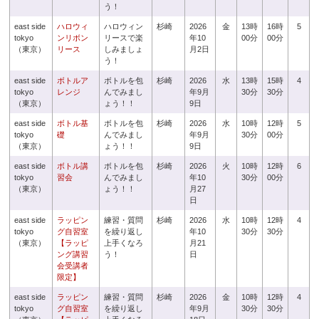
う！
east side
ハロウィ
ハロウィン
杉崎
2026
金
13時
16時
5
tokyo
ンリボン
リースで楽
年10
00分
00分
（東京）
リース
しみましょ
月2日
う！
east side
ボトルア
ボトルを包
杉崎
2026
水
13時
15時
4
tokyo
レンジ
んでみまし
年9月
30分
30分
（東京）
ょう！！
9日
east side
ボトル基
ボトルを包
杉崎
2026
水
10時
12時
5
tokyo
礎
んでみまし
年9月
30分
00分
（東京）
ょう！！
9日
east side
ボトル講
ボトルを包
杉崎
2026
火
10時
12時
6
tokyo
習会
んでみまし
年10
30分
00分
（東京）
ょう！！
月27
日
east side
ラッピン
練習・質問
杉崎
2026
水
10時
12時
4
tokyo
グ自習室
を繰り返し
年10
30分
30分
（東京）
【ラッピ
上手くなろ
月21
ング講習
う！
日
会受講者
限定】
east side
ラッピン
練習・質問
杉崎
2026
金
10時
12時
4
tokyo
グ自習室
を繰り返し
年9月
30分
30分