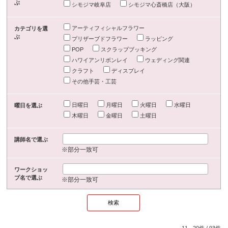
ぶ
シモジマ岐阜店
シモジマ心斎橋店（大阪）
アーティフィシャルフラワー
カテゴリを選
ぶ
プリザーブドフラワー
ラッピング
POP
スクラップブッキング
ハワイアンリボンレイ
ウェディング関連
クラフト
ディスプレイ
その他手芸・工芸
日曜日
月曜日
火曜日
水曜日
曜日を選ぶ
木曜日
金曜日
土曜日
講師名で選ぶ
※部分一致可
ワークショッ
プ名で選ぶ
※部分一致可