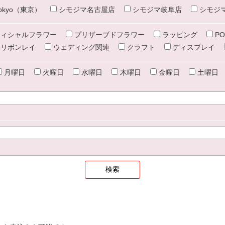
e tokyo（東京）
シモジマ名古屋店
シモジマ岐阜店
シモジ
ィシャルフラワー
プリザーブドフラワー
ラッピング
PO
リボンレイ
ウェディング関連
クラフト
ディスプレイ
月曜日
火曜日
水曜日
木曜日
金曜日
土曜日