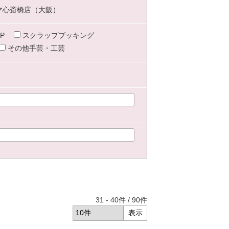
マ心斎橋店（大阪）
P
スクラップブッキング
その他手芸・工芸
31
-
40
件 /
90
件