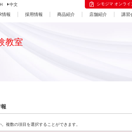
シモジマ オンライ
SH
中文
IR情報
採用情報
商品紹介
店舗紹介
講習
験教室
情報
い。複数の項目を選択することができます。