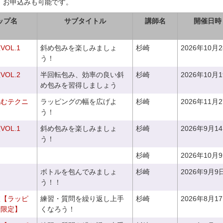
、お申込みも可能です。
ップ名
サブタイトル
講師名
開催日時
OL.1
斜め包みを楽しみましょ
杉崎
2026年10月
う！
OL.2
半回転包み、効率の良い斜
杉崎
2026年10月
め包みを習得しましょう
包むテクニ
ラッピングの幅を広げよ
杉崎
2026年11月
う！
OL.1
斜め包みを楽しみましょ
杉崎
2026年9月1
う！
杉崎
2026年10月
ボトルを包んでみましょ
杉崎
2026年9月9
う！！
室【ラッピ
練習・質問を繰り返し上手
杉崎
2026年8月1
者限定】
くなろう！