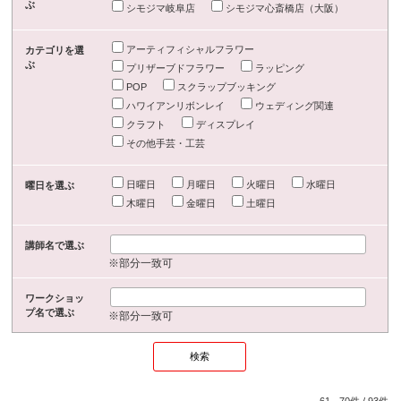
ぶ
シモジマ岐阜店
シモジマ心斎橋店（大阪）
アーティフィシャルフラワー
カテゴリを選
ぶ
プリザーブドフラワー
ラッピング
POP
スクラップブッキング
ハワイアンリボンレイ
ウェディング関連
クラフト
ディスプレイ
その他手芸・工芸
日曜日
月曜日
火曜日
水曜日
曜日を選ぶ
木曜日
金曜日
土曜日
講師名で選ぶ
※部分一致可
ワークショッ
プ名で選ぶ
※部分一致可