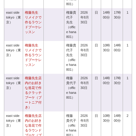
801）
east side
権藤先生
権藤貴
2026
日
14時
17時
1
tokyo（東
リメイクで
代子
年8月
00分
30分
京）
作るラウン
先生
30日
ドブーケレ
（offic
ッスン
e hana
801）
east side
権藤先生
権藤貴
2026
日
10時
14時
1
tokyo（東
リメイクで
代子
年8月
30分
00分
京）
作るラウン
先生
30日
ドブーケレ
（offic
ッスン
e hana
801）
east side
権藤先生店
権藤
2026
日
14時
17時
1
tokyo（東
内のお好き
貴代子
年8月
00分
30分
京）
な造花で作
（offic
30日
るクラッチ
e hana
ブーケ（ブ
801）
ートニア付
き）
east side
権藤先生店
権藤
2026
日
10時
14時
2
tokyo（東
内のお好き
貴代子
年8月
30分
00分
京）
な造花で作
（offic
30日
るラウンド
e hana
ブーケ（ブ
801）