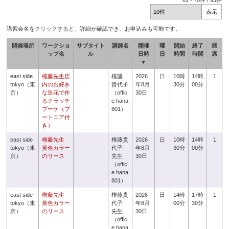
61
-
70
件 /
93
件
講習会名をクリックすると、詳細が確認でき、お申込みも可能です。
開催場所
ワークショ
サブタイト
講師名
開催
曜
開始
終了
残
ップ名
ル
日時
日
時間
時間
席
▼
east side
権藤先生店
権藤
2026
日
10時
14時
1
tokyo（東
内のお好き
貴代子
年8月
30分
00分
京）
な造花で作
（offic
30日
るクラッチ
e hana
ブーケ（ブ
801）
ートニア付
き）
east side
権藤先生
権藤貴
2026
日
10時
14時
1
tokyo（東
黄色カラー
代子
年8月
30分
00分
京）
のリース
先生
30日
（offic
e hana
801）
east side
権藤先生
権藤貴
2026
日
14時
17時
1
tokyo（東
黄色カラー
代子
年8月
00分
30分
京）
のリース
先生
30日
（offic
e hana