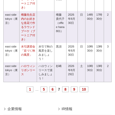
ートニア付
き）
east side
権藤先生店
権藤
2026
日
14時
17時
2
tokyo（東
内のお好き
貴代子
年8月
00分
30分
京）
な造花で作
（offic
30日
るラウンド
e hana
ブーケ（ブ
801）
ートニア付
き）
east side
水引講習会
水引で秋の
黒須
2026
日
10時
13時
3
tokyo（東
「近づく秋
風景を楽し
年8月
30分
30分
京）
の風景」
みましょ
30日
う！
east side
ハロウィン
ハロウィン
杉崎
2026
土
10時
13時
2
tokyo（東
リボンリー
リースで楽
年8月
30分
30分
京）
ス
しみましょ
29日
う！
1
...
5
6
7
8
9
10
企業情報
IR情報