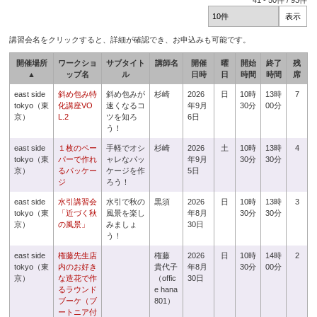
41
-
50
件 /
93
件
講習会名をクリックすると、詳細が確認でき、お申込みも可能です。
開催場所
ワークショ
サブタイト
講師名
開催
曜
開始
終了
残
▲
ップ名
ル
日時
日
時間
時間
席
east side
斜め包み特
斜め包みが
杉崎
2026
日
10時
13時
7
tokyo（東
化講座VO
速くなるコ
年9月
30分
00分
京）
L.2
ツを知ろ
6日
う！
east side
１枚のペー
手軽でオシ
杉崎
2026
土
10時
13時
4
tokyo（東
パーで作れ
ャレなパッ
年9月
30分
30分
京）
るパッケー
ケージを作
5日
ジ
ろう！
east side
水引講習会
水引で秋の
黒須
2026
日
10時
13時
3
tokyo（東
「近づく秋
風景を楽し
年8月
30分
30分
京）
の風景」
みましょ
30日
う！
east side
権藤先生店
権藤
2026
日
10時
14時
2
tokyo（東
内のお好き
貴代子
年8月
30分
00分
京）
な造花で作
（offic
30日
るラウンド
e hana
ブーケ（ブ
801）
ートニア付