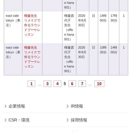
e hana
801）
east side
権藤先生
権藤貴
2026
日
14時
17時
1
tokyo（東
リメイクで
代子
年8月
00分
30分
京）
作るラウン
先生
30日
ドブーケレ
（offic
ッスン
e hana
801）
east side
権藤先生
権藤貴
2026
日
10時
14時
1
tokyo（東
リメイクで
代子
年8月
30分
00分
京）
作るラウン
先生
30日
ドブーケレ
（offic
ッスン
e hana
801）
1
...
3
4
5
6
7
...
10
企業情報
IR情報
CSR・環境
採用情報