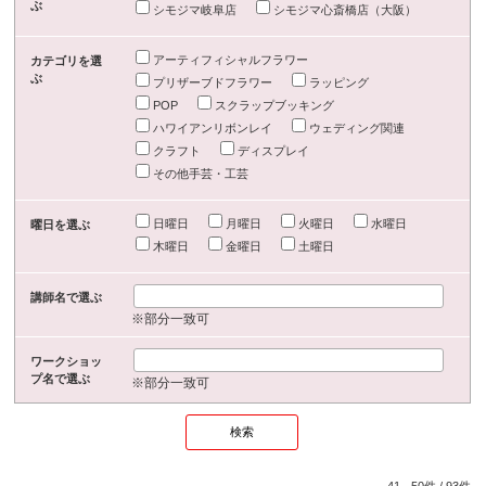
ぶ
シモジマ岐阜店
シモジマ心斎橋店（大阪）
アーティフィシャルフラワー
カテゴリを選
ぶ
プリザーブドフラワー
ラッピング
POP
スクラップブッキング
ハワイアンリボンレイ
ウェディング関連
クラフト
ディスプレイ
その他手芸・工芸
日曜日
月曜日
火曜日
水曜日
曜日を選ぶ
木曜日
金曜日
土曜日
講師名で選ぶ
※部分一致可
ワークショッ
プ名で選ぶ
※部分一致可