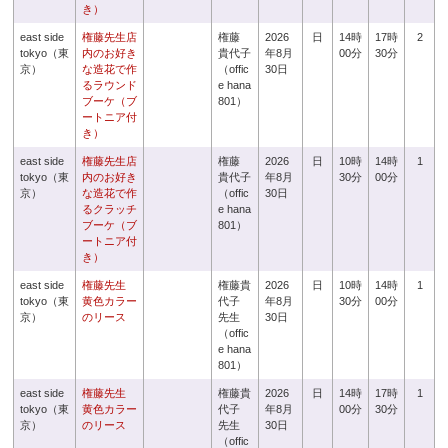
き）
east side
権藤先生店
権藤
2026
日
14時
17時
2
tokyo（東
内のお好き
貴代子
年8月
00分
30分
京）
な造花で作
（offic
30日
るラウンド
e hana
ブーケ（ブ
801）
ートニア付
き）
east side
権藤先生店
権藤
2026
日
10時
14時
1
tokyo（東
内のお好き
貴代子
年8月
30分
00分
京）
な造花で作
（offic
30日
るクラッチ
e hana
ブーケ（ブ
801）
ートニア付
き）
east side
権藤先生
権藤貴
2026
日
10時
14時
1
tokyo（東
黄色カラー
代子
年8月
30分
00分
京）
のリース
先生
30日
（offic
e hana
801）
east side
権藤先生
権藤貴
2026
日
14時
17時
1
tokyo（東
黄色カラー
代子
年8月
00分
30分
京）
のリース
先生
30日
（offic