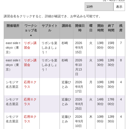
31
-
40
件 /
93
件
講習会名をクリックすると、詳細が確認でき、お申込みも可能です。
開催場所
ワークシ
サブタイト
講師名
開催日
曜
開始
終了
残
ョップ名
ル
時
日
時間
時間
席
▲
east side t
リボン講
リボンを楽
杉崎
2026
火
13時
15時
7
okyo（東
習会
しみましょ
年9月
00分
00分
京）
う！
15日
east side t
リボン講
リボンを楽
杉崎
2026
火
10時
12時
8
okyo（東
習会
しみましょ
年10
30分
30分
京）
う！
月13
日
シモジマ
応用Ⅱク
近藤ひ
2026
月
10時
12時
4
名古屋店
ラス
とみ
年8月
00分
30分
17日
シモジマ
応用Ⅱク
近藤ひ
2026
火
14時
17時
4
名古屋店
ラス
とみ
年8月
30分
00分
25日
シモジマ
応用Ⅲク
近藤ひ
2026
木
10時
12時
4
名古屋店
ラス
とみ
年9月
00分
30分
10日