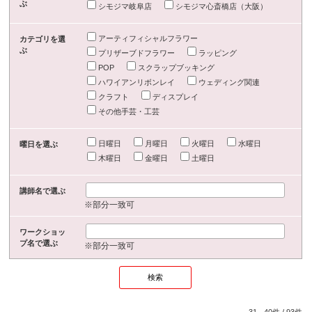
ぶ
シモジマ岐阜店
シモジマ心斎橋店（大阪）
アーティフィシャルフラワー
カテゴリを選
ぶ
プリザーブドフラワー
ラッピング
POP
スクラップブッキング
ハワイアンリボンレイ
ウェディング関連
クラフト
ディスプレイ
その他手芸・工芸
日曜日
月曜日
火曜日
水曜日
曜日を選ぶ
木曜日
金曜日
土曜日
講師名で選ぶ
※部分一致可
ワークショッ
プ名で選ぶ
※部分一致可