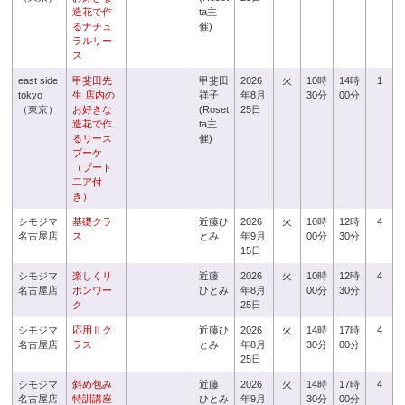
造花で作
ta主
るナチュ
催)
ラルリー
ス
east side
甲斐田先
甲斐田
2026
火
10時
14時
1
tokyo
生 店内の
祥子
年8月
30分
00分
（東京）
お好きな
(Roset
25日
造花で作
ta主
るリース
催)
ブーケ
（ブート
二ア付
き）
シモジマ
基礎クラ
近藤ひ
2026
火
10時
12時
4
名古屋店
ス
とみ
年9月
00分
30分
15日
シモジマ
楽しくリ
近藤
2026
火
10時
12時
4
名古屋店
ボンワー
ひとみ
年8月
00分
30分
ク
25日
シモジマ
応用Ⅱク
近藤ひ
2026
火
14時
17時
4
名古屋店
ラス
とみ
年8月
30分
00分
25日
シモジマ
斜め包み
近藤
2026
火
14時
17時
4
名古屋店
特訓講座
ひとみ
年9月
30分
00分