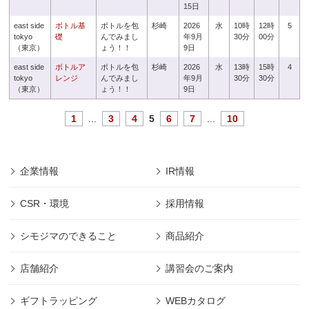
15日
east side
ボトル基
ボトルを包
杉崎
2026
水
10時
12時
5
tokyo
礎
んでみまし
年9月
30分
00分
（東京）
ょう！！
9日
east side
ボトルア
ボトルを包
杉崎
2026
水
13時
15時
4
tokyo
レンジ
んでみまし
年9月
30分
30分
（東京）
ょう！！
9日
1
...
3
4
5
6
7
...
10
企業情報
IR情報
CSR・環境
採用情報
シモジマのできること
商品紹介
店舗紹介
講習会のご案内
ギフトラッピング
WEBカタログ