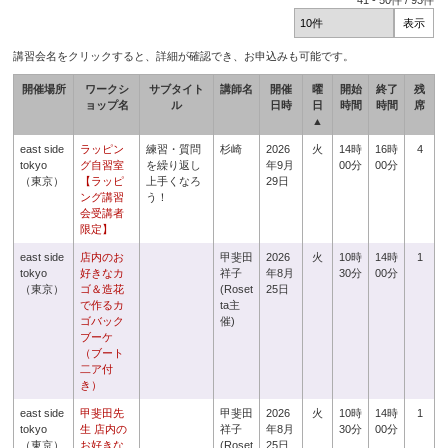
41
-
50
件 /
93
件
講習会名をクリックすると、詳細が確認でき、お申込みも可能です。
開催場所
ワークシ
サブタイト
講師名
開催
曜
開始
終了
残
ョップ名
ル
日時
日
時間
時間
席
▲
east side
ラッピン
練習・質問
杉崎
2026
火
14時
16時
4
tokyo
グ自習室
を繰り返し
年9月
00分
00分
（東京）
【ラッピ
上手くなろ
29日
ング講習
う！
会受講者
限定】
east side
店内のお
甲斐田
2026
火
10時
14時
1
tokyo
好きなカ
祥子
年8月
30分
00分
（東京）
ゴ＆造花
(Roset
25日
で作るカ
ta主
ゴバック
催)
ブーケ
（ブート
二ア付
き）
east side
甲斐田先
甲斐田
2026
火
10時
14時
1
tokyo
生 店内の
祥子
年8月
30分
00分
（東京）
お好きな
(Roset
25日