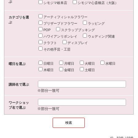
ぶ
シモジマ岐阜店
シモジマ心斎橋店（大阪）
アーティフィシャルフラワー
カテゴリを選
ぶ
プリザーブドフラワー
ラッピング
POP
スクラップブッキング
ハワイアンリボンレイ
ウェディング関連
クラフト
ディスプレイ
その他手芸・工芸
日曜日
月曜日
火曜日
水曜日
曜日を選ぶ
木曜日
金曜日
土曜日
講師名で選ぶ
※部分一致可
ワークショッ
プ名で選ぶ
※部分一致可