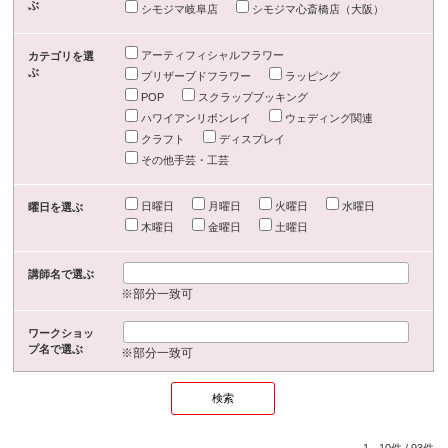
ぶ
シモジマ岐阜店
シモジマ心斎橋店（大阪）
アーティフィシャルフラワー
カテゴリを選
ぶ
プリザーブドフラワー
ラッピング
POP
スクラップブッキング
ハワイアンリボンレイ
ウェディング関連
クラフト
ディスプレイ
その他手芸・工芸
日曜日
月曜日
火曜日
水曜日
曜日を選ぶ
木曜日
金曜日
土曜日
講師名で選ぶ
※部分一致可
ワークショッ
プ名で選ぶ
※部分一致可