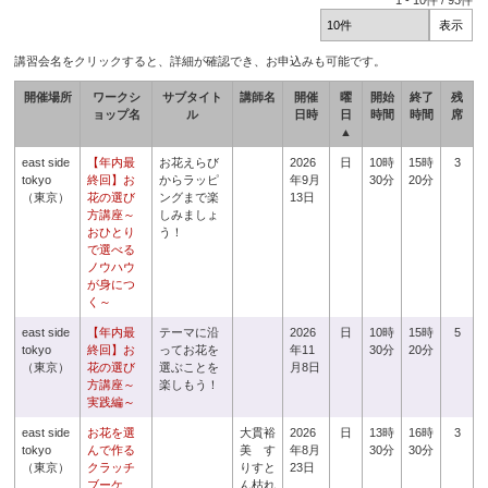
1
-
10
件 /
93
件
講習会名をクリックすると、詳細が確認でき、お申込みも可能です。
開催場所
ワークシ
サブタイト
講師名
開催
曜
開始
終了
残
ョップ名
ル
日時
日
時間
時間
席
▲
east side
【年内最
お花えらび
2026
日
10時
15時
3
tokyo
終回】お
からラッピ
年9月
30分
20分
（東京）
花の選び
ングまで楽
13日
方講座～
しみましょ
おひとり
う！
で選べる
ノウハウ
が身につ
く～
east side
【年内最
テーマに沿
2026
日
10時
15時
5
tokyo
終回】お
ってお花を
年11
30分
20分
（東京）
花の選び
選ぶことを
月8日
方講座～
楽しもう！
実践編～
east side
お花を選
大貫裕
2026
日
13時
16時
3
tokyo
んで作る
美 す
年8月
30分
30分
（東京）
クラッチ
りすと
23日
ブーケ
ん枯れ