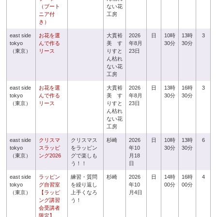
（ブート
ない花
ニア付
工房
き）
east side
お花を選
大貫裕
2026
日
10時
13時
3
tokyo
んで作る
美 す
年8月
30分
30分
（東京）
リース
りすと
23日
ん枯れ
ない花
工房
east side
お花を選
大貫裕
2026
日
13時
16時
3
tokyo
んで作る
美 す
年8月
30分
30分
（東京）
リース
りすと
23日
ん枯れ
ない花
工房
east side
クリスマ
クリスマス
杉崎
2026
日
10時
13時
6
tokyo
スラッピ
をラッピン
年10
30分
30分
（東京）
ング2026
グで楽しも
月18
う！！
日
east side
ラッピン
練習・質問
杉崎
2026
日
14時
16時
4
tokyo
グ自習室
を繰り返し
年10
00分
00分
（東京）
【ラッピ
上手くなろ
月4日
ング講習
う！
会受講者
限定】