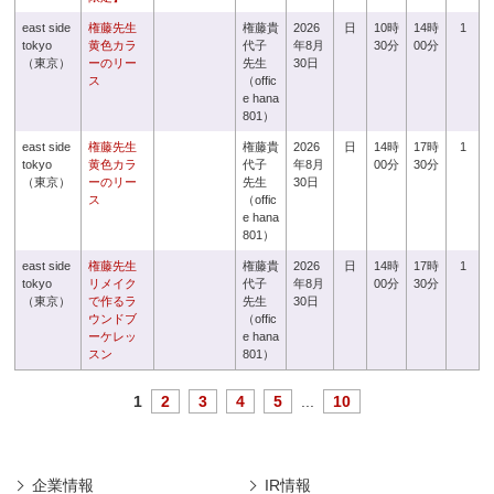
east side
権藤先生
権藤貴
2026
日
10時
14時
1
tokyo
黄色カラ
代子
年8月
30分
00分
（東京）
ーのリー
先生
30日
ス
（offic
e hana
801）
east side
権藤先生
権藤貴
2026
日
14時
17時
1
tokyo
黄色カラ
代子
年8月
00分
30分
（東京）
ーのリー
先生
30日
ス
（offic
e hana
801）
east side
権藤先生
権藤貴
2026
日
14時
17時
1
tokyo
リメイク
代子
年8月
00分
30分
（東京）
で作るラ
先生
30日
ウンドブ
（offic
ーケレッ
e hana
スン
801）
1
2
3
4
5
...
10
企業情報
IR情報