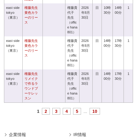
east side
権藤先生
権藤貴
2026
日
10時
14時
1
tokyo
黄色カラ
代子
年8月
30分
00分
（東京）
ーのリー
先生
30日
ス
（offic
e hana
801）
east side
権藤先生
権藤貴
2026
日
14時
17時
1
tokyo
黄色カラ
代子
年8月
00分
30分
（東京）
ーのリー
先生
30日
ス
（offic
e hana
801）
east side
権藤先生
権藤貴
2026
日
14時
17時
1
tokyo
リメイク
代子
年8月
00分
30分
（東京）
で作るラ
先生
30日
ウンドブ
（offic
ーケレッ
e hana
スン
801）
1
2
3
4
5
...
10
企業情報
IR情報