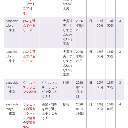
（ブート
ない花
ニア付
工房
き）
east side
お花を選
大貫裕
2026
日
10時
13時
3
tokyo
んで作る
美 す
年8月
30分
30分
（東京）
リース
りすと
23日
ん枯れ
ない花
工房
east side
お花を選
大貫裕
2026
日
13時
16時
3
tokyo
んで作る
美 す
年8月
30分
30分
（東京）
リース
りすと
23日
ん枯れ
ない花
工房
east side
クリスマ
クリスマス
杉崎
2026
日
10時
13時
3
tokyo
スラッピ
をラッピン
年10
30分
30分
（東京）
ング2026
グで楽しも
月18
う！！
日
east side
ラッピン
練習・質問
杉崎
2026
日
14時
16時
4
tokyo
グ自習室
を繰り返し
年10
00分
00分
（東京）
【ラッピ
上手くなろ
月4日
ング講習
う！
会受講者
限定】