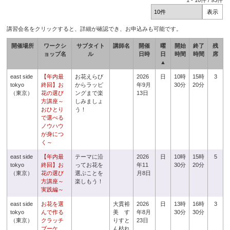
1
-
10
件 /
93
件
講習会名をクリックすると、詳細が確認でき、お申込みも可能です。
開催場所
ワークシ
サブタイト
講師名
開催
曜
開始
終了
残
ョップ名
ル
日時
日
時間
時間
席
▲
east side
【年内最
お花えらび
2026
日
10時
15時
3
tokyo
終回】お
からラッピ
年9月
30分
20分
（東京）
花の選び
ングまで楽
13日
方講座～
しみましょ
おひとり
う！
で選べる
ノウハウ
が身につ
く～
east side
【年内最
テーマに沿
2026
日
10時
15時
5
tokyo
終回】お
ってお花を
年11
30分
20分
（東京）
花の選び
選ぶことを
月8日
方講座～
楽しもう！
実践編～
east side
お花を選
大貫裕
2026
日
13時
16時
3
tokyo
んで作る
美 す
年8月
30分
30分
（東京）
クラッチ
りすと
23日
ブーケ
ん枯れ