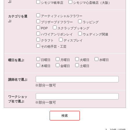
ぶ
シモジマ岐阜店
シモジマ心斎橋店（大阪）
アーティフィシャルフラワー
カテゴリを選
ぶ
プリザーブドフラワー
ラッピング
POP
スクラップブッキング
ハワイアンリボンレイ
ウェディング関連
クラフト
ディスプレイ
その他手芸・工芸
日曜日
月曜日
火曜日
水曜日
曜日を選ぶ
木曜日
金曜日
土曜日
講師名で選ぶ
※部分一致可
ワークショッ
プ名で選ぶ
※部分一致可