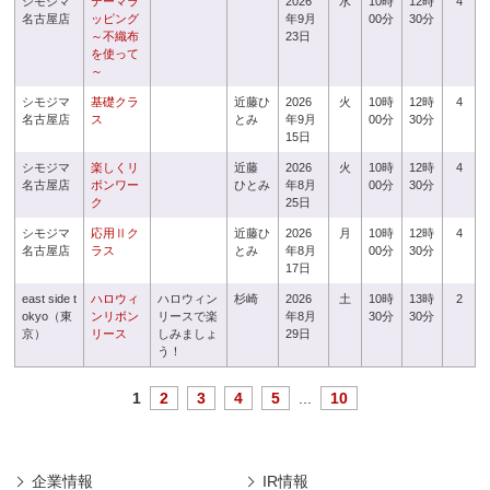
シモジマ
テーマラ
2026
水
10時
12時
4
名古屋店
ッピング
年9月
00分
30分
～不織布
23日
を使って
～
シモジマ
基礎クラ
近藤ひ
2026
火
10時
12時
4
名古屋店
ス
とみ
年9月
00分
30分
15日
シモジマ
楽しくリ
近藤
2026
火
10時
12時
4
名古屋店
ボンワー
ひとみ
年8月
00分
30分
ク
25日
シモジマ
応用Ⅱク
近藤ひ
2026
月
10時
12時
4
名古屋店
ラス
とみ
年8月
00分
30分
17日
east side t
ハロウィ
ハロウィン
杉崎
2026
土
10時
13時
2
okyo（東
ンリボン
リースで楽
年8月
30分
30分
京）
リース
しみましょ
29日
う！
1
2
3
4
5
...
10
企業情報
IR情報