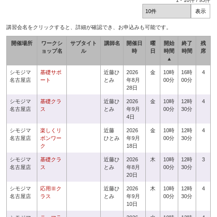
1
-
10
件 /
93
件
講習会名をクリックすると、詳細が確認でき、お申込みも可能です。
開催場所
ワークシ
サブタイト
講師名
開催日
曜
開始
終了
残
ョップ名
ル
時
日
時間
時間
席
▲
シモジマ
基礎サポ
近藤ひ
2026
金
10時
16時
4
名古屋店
ート
とみ
年8月
00分
00分
28日
シモジマ
基礎クラ
近藤ひ
2026
金
10時
12時
4
名古屋店
ス
とみ
年9月
00分
30分
4日
シモジマ
楽しくリ
近藤
2026
金
10時
12時
4
名古屋店
ボンワー
ひとみ
年9月
00分
30分
ク
18日
シモジマ
基礎クラ
近藤ひ
2026
木
10時
12時
3
名古屋店
ス
とみ
年8月
00分
30分
20日
シモジマ
応用Ⅲク
近藤ひ
2026
木
10時
12時
4
名古屋店
ラス
とみ
年9月
00分
30分
10日