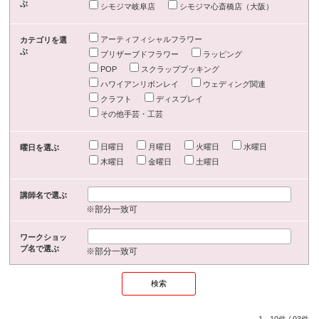
ぶ
シモジマ岐阜店
シモジマ心斎橋店（大阪）
アーティフィシャルフラワー
カテゴリを選
ぶ
プリザーブドフラワー
ラッピング
POP
スクラップブッキング
ハワイアンリボンレイ
ウェディング関連
クラフト
ディスプレイ
その他手芸・工芸
日曜日
月曜日
火曜日
水曜日
曜日を選ぶ
木曜日
金曜日
土曜日
講師名で選ぶ
※部分一致可
ワークショッ
プ名で選ぶ
※部分一致可