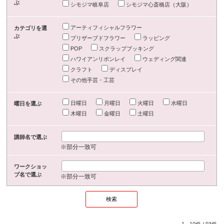
ぶ
シモジマ岐阜店
シモジマ心斎橋店（大阪）
アーティフィシャルフラワー
カテゴリを選
ぶ
プリザーブドフラワー
ラッピング
POP
スクラップブッキング
ハワイアンリボンレイ
ウェディング関連
クラフト
ディスプレイ
その他手芸・工芸
日曜日
月曜日
火曜日
水曜日
曜日を選ぶ
木曜日
金曜日
土曜日
講師名で選ぶ
※部分一致可
ワークショッ
プ名で選ぶ
※部分一致可