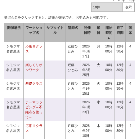
1
-
10
件 /
93
件
講習会名をクリックすると、詳細が確認でき、お申込みも可能です。
開催場所
ワークショ
サブタイト
講師名
開催
曜
開始
終了
残
ップ名
ル
日時
日
時間
時間
席
▲
シモジマ
応用Ⅱクラ
近藤ひ
2026
月
10時
12時
4
名古屋店
ス
とみ
年8月
00分
30分
17日
シモジマ
楽しくリボ
近藤
2026
火
10時
12時
4
名古屋店
ンワーク
ひとみ
年8月
00分
30分
25日
シモジマ
基礎クラス
近藤ひ
2026
火
10時
12時
4
名古屋店
とみ
年9月
00分
30分
15日
シモジマ
テーマラッ
2026
水
10時
12時
4
名古屋店
ピング～不
年9月
00分
30分
織布を使っ
23日
て～
シモジマ
応用Ⅲクラ
近藤ひ
2026
木
10時
12時
4
名古屋店
ス
とみ
年9月
00分
30分
10日