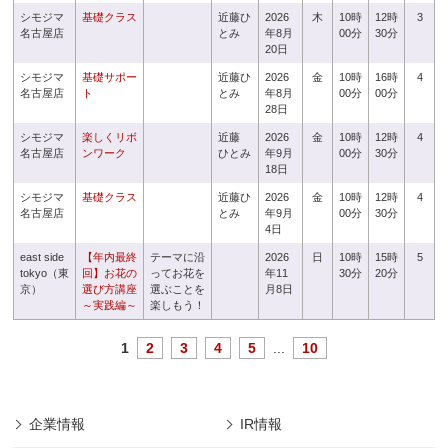
シモジマ
基礎クラス
近藤ひ
2026
木
10時
12時
3
名古屋店
とみ
年8月
00分
30分
20日
シモジマ
基礎サポー
近藤ひ
2026
金
10時
16時
4
名古屋店
ト
とみ
年8月
00分
00分
28日
シモジマ
楽しくリボ
近藤
2026
金
10時
12時
4
名古屋店
ンワーク
ひとみ
年9月
00分
30分
18日
シモジマ
基礎クラス
近藤ひ
2026
金
10時
12時
4
名古屋店
とみ
年9月
00分
30分
4日
east side
【年内最終
テーマに沿
2026
日
10時
15時
5
tokyo（東
回】お花の
ってお花を
年11
30分
20分
京）
選び方講座
選ぶことを
月8日
～実践編～
楽しもう！
1
2
3
4
5
...
10
企業情報
IR情報