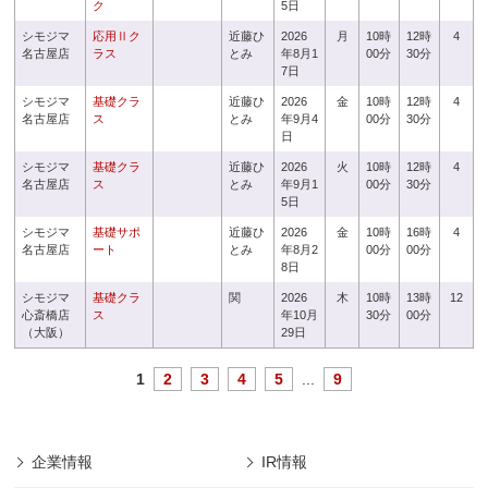
ク
5日
シモジマ
応用Ⅱク
近藤ひ
2026
月
10時
12時
4
名古屋店
ラス
とみ
年8月1
00分
30分
7日
シモジマ
基礎クラ
近藤ひ
2026
金
10時
12時
4
名古屋店
ス
とみ
年9月4
00分
30分
日
シモジマ
基礎クラ
近藤ひ
2026
火
10時
12時
4
名古屋店
ス
とみ
年9月1
00分
30分
5日
シモジマ
基礎サポ
近藤ひ
2026
金
10時
16時
4
名古屋店
ート
とみ
年8月2
00分
00分
8日
シモジマ
基礎クラ
関
2026
木
10時
13時
12
心斎橋店
ス
年10月
30分
00分
（大阪）
29日
1
2
3
4
5
...
9
企業情報
IR情報