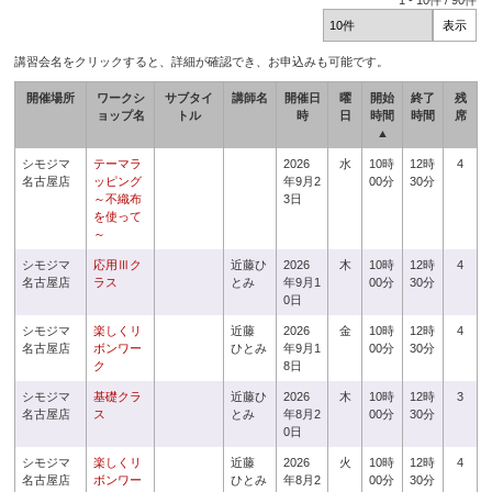
1
-
10
件 /
90
件
講習会名をクリックすると、詳細が確認でき、お申込みも可能です。
開催場所
ワークシ
サブタイ
講師名
開催日
曜
開始
終了
残
ョップ名
トル
時
日
時間
時間
席
▲
シモジマ
テーマラ
2026
水
10時
12時
4
名古屋店
ッピング
年9月2
00分
30分
～不織布
3日
を使って
～
シモジマ
応用Ⅲク
近藤ひ
2026
木
10時
12時
4
名古屋店
ラス
とみ
年9月1
00分
30分
0日
シモジマ
楽しくリ
近藤
2026
金
10時
12時
4
名古屋店
ボンワー
ひとみ
年9月1
00分
30分
ク
8日
シモジマ
基礎クラ
近藤ひ
2026
木
10時
12時
3
名古屋店
ス
とみ
年8月2
00分
30分
0日
シモジマ
楽しくリ
近藤
2026
火
10時
12時
4
名古屋店
ボンワー
ひとみ
年8月2
00分
30分