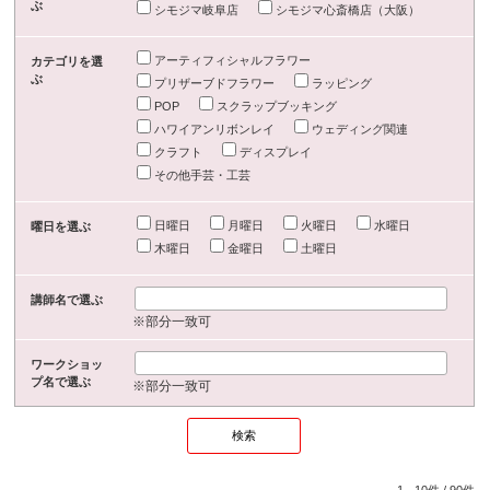
ぶ
シモジマ岐阜店
シモジマ心斎橋店（大阪）
アーティフィシャルフラワー
カテゴリを選
ぶ
プリザーブドフラワー
ラッピング
POP
スクラップブッキング
ハワイアンリボンレイ
ウェディング関連
クラフト
ディスプレイ
その他手芸・工芸
日曜日
月曜日
火曜日
水曜日
曜日を選ぶ
木曜日
金曜日
土曜日
講師名で選ぶ
※部分一致可
ワークショッ
プ名で選ぶ
※部分一致可