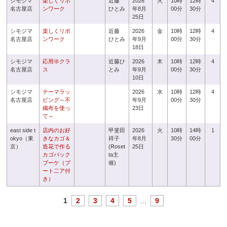
シモジマ
楽しくリボ
近藤
2026
火
10時
12時
4
名古屋店
ンワーク
ひとみ
年8月
00分
30分
25日
シモジマ
楽しくリボ
近藤
2026
金
10時
12時
4
名古屋店
ンワーク
ひとみ
年9月
00分
30分
18日
シモジマ
応用Ⅲクラ
近藤ひ
2026
木
10時
12時
4
名古屋店
ス
とみ
年9月
00分
30分
10日
シモジマ
テーマラッ
2026
水
10時
12時
4
名古屋店
ピング～不
年9月
00分
30分
織布を使っ
23日
て～
east side t
店内のお好
甲斐田
2026
火
10時
14時
1
okyo（東
きなカゴ＆
祥子
年8月
30分
00分
京）
造花で作る
(Roset
25日
カゴバック
ta主
ブーケ（ブ
催)
ート二ア付
き）
1
2
3
4
5
...
9