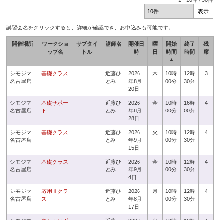
1
-
10
件 /
90
件
講習会名をクリックすると、詳細が確認でき、お申込みも可能です。
開催場所
ワークショ
サブタイ
講師名
開催日
曜
開始
終了
残
ップ名
トル
時
日
時間
時間
席
▲
シモジマ
基礎クラス
近藤ひ
2026
木
10時
12時
3
名古屋店
とみ
年8月
00分
30分
20日
シモジマ
基礎サポー
近藤ひ
2026
金
10時
16時
4
名古屋店
ト
とみ
年8月
00分
00分
28日
シモジマ
基礎クラス
近藤ひ
2026
火
10時
12時
4
名古屋店
とみ
年9月
00分
30分
15日
シモジマ
基礎クラス
近藤ひ
2026
金
10時
12時
4
名古屋店
とみ
年9月
00分
30分
4日
シモジマ
応用Ⅱクラ
近藤ひ
2026
月
10時
12時
4
名古屋店
ス
とみ
年8月
00分
30分
17日