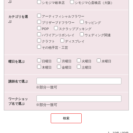
ぶ
シモジマ岐阜店
シモジマ心斎橋店（大阪）
アーティフィシャルフラワー
カテゴリを選
ぶ
プリザーブドフラワー
ラッピング
POP
スクラップブッキング
ハワイアンリボンレイ
ウェディング関連
クラフト
ディスプレイ
その他手芸・工芸
日曜日
月曜日
火曜日
水曜日
曜日を選ぶ
木曜日
金曜日
土曜日
講師名で選ぶ
※部分一致可
ワークショッ
プ名で選ぶ
※部分一致可