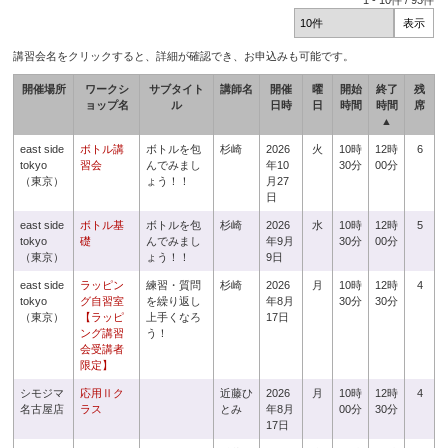
1
-
10
件 /
93
件
講習会名をクリックすると、詳細が確認でき、お申込みも可能です。
開催場所
ワークシ
サブタイト
講師名
開催
曜
開始
終了
残
ョップ名
ル
日時
日
時間
時間
席
▲
east side
ボトル講
ボトルを包
杉崎
2026
火
10時
12時
6
tokyo
習会
んでみまし
年10
30分
00分
（東京）
ょう！！
月27
日
east side
ボトル基
ボトルを包
杉崎
2026
水
10時
12時
5
tokyo
礎
んでみまし
年9月
30分
00分
（東京）
ょう！！
9日
east side
ラッピン
練習・質問
杉崎
2026
月
10時
12時
4
tokyo
グ自習室
を繰り返し
年8月
30分
30分
（東京）
【ラッピ
上手くなろ
17日
ング講習
う！
会受講者
限定】
シモジマ
応用Ⅱク
近藤ひ
2026
月
10時
12時
4
名古屋店
ラス
とみ
年8月
00分
30分
17日