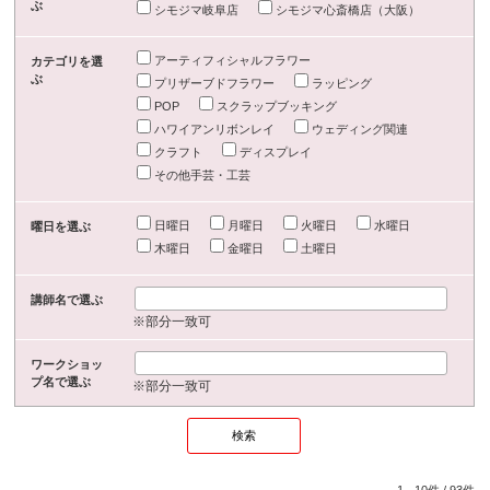
ぶ
シモジマ岐阜店
シモジマ心斎橋店（大阪）
アーティフィシャルフラワー
カテゴリを選
ぶ
プリザーブドフラワー
ラッピング
POP
スクラップブッキング
ハワイアンリボンレイ
ウェディング関連
クラフト
ディスプレイ
その他手芸・工芸
日曜日
月曜日
火曜日
水曜日
曜日を選ぶ
木曜日
金曜日
土曜日
講師名で選ぶ
※部分一致可
ワークショッ
プ名で選ぶ
※部分一致可