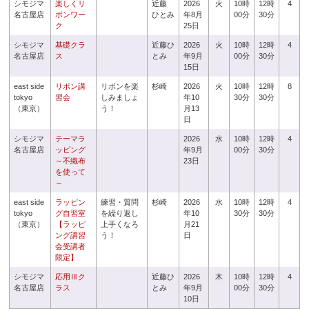
シモジマ
楽しくリ
近藤
2026
火
10時
12時
4
名古屋店
ボンワー
ひとみ
年8月
00分
30分
ク
25日
シモジマ
基礎クラ
近藤ひ
2026
火
10時
12時
4
名古屋店
ス
とみ
年9月
00分
30分
15日
east side
リボン講
リボンを楽
杉崎
2026
火
10時
12時
8
tokyo
習会
しみましょ
年10
30分
30分
（東京）
う！
月13
日
シモジマ
テーマラ
2026
水
10時
12時
4
名古屋店
ッピング
年9月
00分
30分
～不織布
23日
を使って
～
east side
ラッピン
練習・質問
杉崎
2026
水
10時
12時
4
tokyo
グ自習室
を繰り返し
年10
30分
30分
（東京）
【ラッピ
上手くなろ
月21
ング講習
う！
日
会受講者
限定】
シモジマ
応用Ⅲク
近藤ひ
2026
木
10時
12時
4
名古屋店
ラス
とみ
年9月
00分
30分
10日