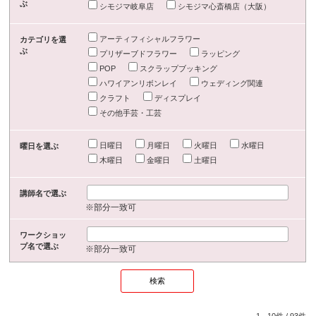
ぶ
シモジマ岐阜店
シモジマ心斎橋店（大阪）
アーティフィシャルフラワー
カテゴリを選
ぶ
プリザーブドフラワー
ラッピング
POP
スクラップブッキング
ハワイアンリボンレイ
ウェディング関連
クラフト
ディスプレイ
その他手芸・工芸
日曜日
月曜日
火曜日
水曜日
曜日を選ぶ
木曜日
金曜日
土曜日
講師名で選ぶ
※部分一致可
ワークショッ
プ名で選ぶ
※部分一致可