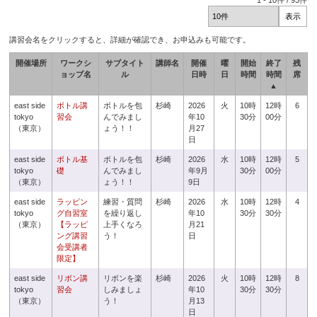
1
-
10
件 /
93
件
講習会名をクリックすると、詳細が確認でき、お申込みも可能です。
開催場所
ワークシ
サブタイト
講師名
開催
曜
開始
終了
残
ョップ名
ル
日時
日
時間
時間
席
▲
east side
ボトル講
ボトルを包
杉崎
2026
火
10時
12時
6
tokyo
習会
んでみまし
年10
30分
00分
（東京）
ょう！！
月27
日
east side
ボトル基
ボトルを包
杉崎
2026
水
10時
12時
5
tokyo
礎
んでみまし
年9月
30分
00分
（東京）
ょう！！
9日
east side
ラッピン
練習・質問
杉崎
2026
水
10時
12時
4
tokyo
グ自習室
を繰り返し
年10
30分
30分
（東京）
【ラッピ
上手くなろ
月21
ング講習
う！
日
会受講者
限定】
east side
リボン講
リボンを楽
杉崎
2026
火
10時
12時
8
tokyo
習会
しみましょ
年10
30分
30分
（東京）
う！
月13
日