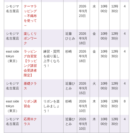
シモジマ
テーマラ
2026
水
10時
12時
4
名古屋店
ッピング
年9月
00分
30分
～不織布
23日
を使って
～
シモジマ
楽しくリ
近藤
2026
金
10時
12時
4
名古屋店
ボンワー
ひとみ
年9月
00分
30分
ク
18日
east side
ラッピン
練習・質問
杉崎
2026
金
10時
12時
4
tokyo
グ自習室
を繰り返し
年9月
30分
30分
（東京）
【ラッピ
上手くなろ
18日
ング講習
う！
会受講者
限定】
シモジマ
基礎クラ
近藤ひ
2026
火
10時
12時
4
名古屋店
ス
とみ
年9月
00分
30分
15日
east side
リボン講
リボンを楽
杉崎
2026
木
10時
12時
8
tokyo
習会
しみましょ
年9月
30分
30分
（東京）
う！
10日
シモジマ
応用Ⅲク
近藤ひ
2026
木
10時
12時
4
名古屋店
ラス
とみ
年9月
00分
30分
10日