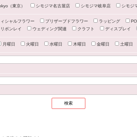
e tokyo（東京）
シモジマ名古屋店
シモジマ岐阜店
シモジ
ィシャルフラワー
プリザーブドフラワー
ラッピング
PO
リボンレイ
ウェディング関連
クラフト
ディスプレイ
月曜日
火曜日
水曜日
木曜日
金曜日
土曜日