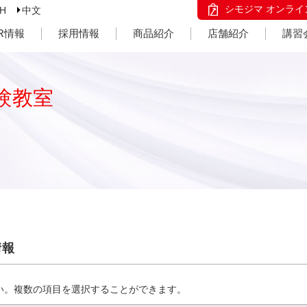
シモジマ オンライ
SH
中文
IR情報
採用情報
商品紹介
店舗紹介
講習
験教室
情報
い。複数の項目を選択することができます。