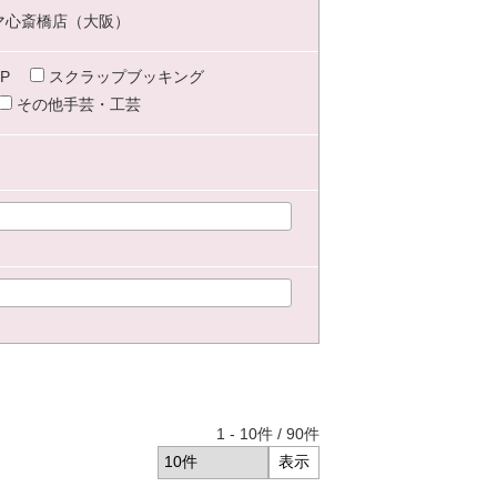
マ心斎橋店（大阪）
P
スクラップブッキング
その他手芸・工芸
1
-
10
件 /
90
件