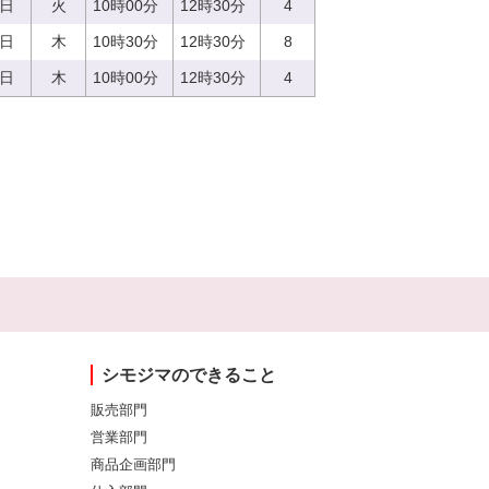
5日
火
10時00分
12時30分
4
0日
木
10時30分
12時30分
8
0日
木
10時00分
12時30分
4
シモジマのできること
販売部門
営業部門
商品企画部門