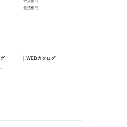
仕入部門
物流部門
ング
WEBカタログ
し