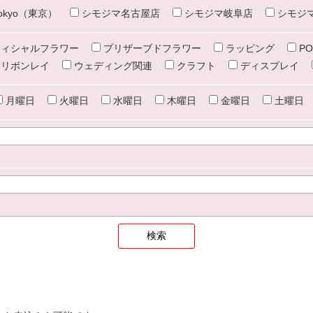
e tokyo（東京）
シモジマ名古屋店
シモジマ岐阜店
シモジ
ィシャルフラワー
プリザーブドフラワー
ラッピング
PO
リボンレイ
ウェディング関連
クラフト
ディスプレイ
月曜日
火曜日
水曜日
木曜日
金曜日
土曜日