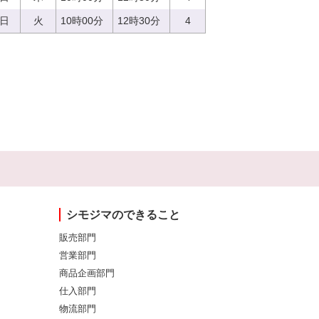
5日
火
10時00分
12時30分
4
シモジマのできること
販売部門
営業部門
商品企画部門
仕入部門
物流部門