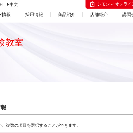
シモジマ オンライ
SH
中文
IR情報
採用情報
商品紹介
店舗紹介
講習
験教室
情報
い。複数の項目を選択することができます。