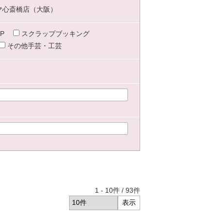
マ心斎橋店（大阪）
P
スクラップブッキング
その他手芸・工芸
1
-
10
件 /
93
件