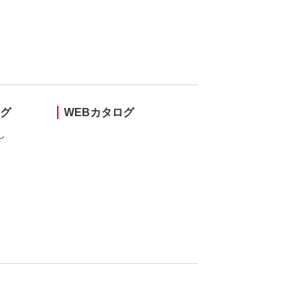
ング
WEBカタログ
し